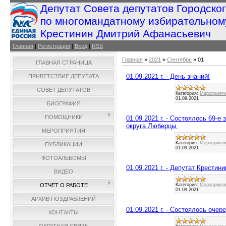
Депутат Совета депутатов Городско
по многомандатному избирательном
Крестинин Дмитрий Афанасьевич
Главная
|
Регистрация
|
Вход
|
RSS
Главная
»
2021
»
Сентябрь
»
01
ГЛАВНАЯ СТРАНИЦА
01.09.2021 г. - День знаний!
ПРИВЕТСТВИЕ ДЕПУТАТА
СОВЕТ ДЕПУТАТОВ
Категория:
Мероприятия
01.09.2021
БИОГРАФИЯ
ПОМОЩНИКИ
01.09.2021 г. - Состоялось 69-е
округа Люберцы.
МЕРОПРИЯТИЯ
Категория:
Мероприятия
ПУБЛИКАЦИИ
01.09.2021
ФОТОАЛЬБОМЫ
01.09.2021 г. - Депутат Крестин
ВИДЕО
Категория:
Мероприятия
ОТЧЕТ О РАБОТЕ
01.09.2021
АРХИВ ПОЗДРАВЛЕНИЙ
01.09.2021 г. - Состоялось оче
КОНТАКТЫ