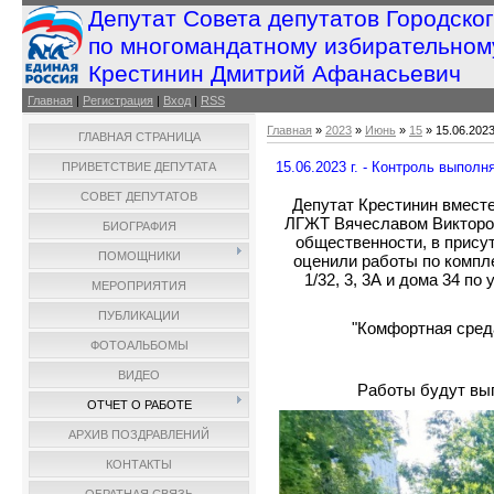
Депутат Совета депутатов Городско
по многомандатному избирательном
Крестинин Дмитрий Афанасьевич
Главная
|
Регистрация
|
Вход
|
RSS
Главная
»
2023
»
Июнь
»
15
» 15.06.2023
ГЛАВНАЯ СТРАНИЦА
15.06.2023 г. - Контроль выполн
ПРИВЕТСТВИЕ ДЕПУТАТА
СОВЕТ ДЕПУТАТОВ
Депутат Крестинин вмест
ЛГЖТ Вячеславом Викторо
БИОГРАФИЯ
общественности, в прису
ПОМОЩНИКИ
оценили работы по компл
1/32, 3, 3А и дома 34 п
МЕРОПРИЯТИЯ
ПУБЛИКАЦИИ
"Комфортная сред
ФОТОАЛЬБОМЫ
ВИДЕО
Работы будут вып
ОТЧЕТ О РАБОТЕ
АРХИВ ПОЗДРАВЛЕНИЙ
КОНТАКТЫ