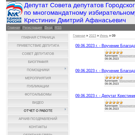
Депутат Совета депутатов Городско
по многомандатному избирательном
Крестинин Дмитрий Афанасьевич
Главная
|
Регистрация
|
Вход
|
RSS
Главная
»
2023
»
Июнь
»
09
ГЛАВНАЯ СТРАНИЦА
09.06.2023 г. - Вручение Благод
ПРИВЕТСТВИЕ ДЕПУТАТА
СОВЕТ ДЕПУТАТОВ
Категория:
Мероприятия
09.06.2023
БИОГРАФИЯ
ПОМОЩНИКИ
09.06.2023 г. - Вручение Благод
МЕРОПРИЯТИЯ
Категория:
Мероприятия
09.06.2023
ПУБЛИКАЦИИ
ФОТОАЛЬБОМЫ
09.06.2023 г. - Депутат Крести
ВИДЕО
Категория:
Мероприятия
09.06.2023
ОТЧЕТ О РАБОТЕ
АРХИВ ПОЗДРАВЛЕНИЙ
КОНТАКТЫ