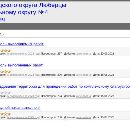
дского округа Люберцы
ьному округу №4
ич
15
троль выполняемых работ.
ория:
Мероприятия за 2023 год
|
Просмотров:
237
|
Добавил:
aleksandr_a
|
Дата:
15.06.2023
троль выполненных работ.
ория:
Мероприятия за 2023 год
|
Просмотров:
239
|
Добавил:
aleksandr_a
|
Дата:
15.06.2023
следование территории для проведения работ по комплексному благоустро
ория:
Мероприятия за 2023 год
|
Просмотров:
204
|
Добавил:
aleksandr_a
|
Дата:
15.06.2023
редной наказ выполнен!
ория:
Мероприятия за 2023 год
|
Просмотров:
230
|
Добавил:
aleksandr_a
|
Дата:
15.06.2023