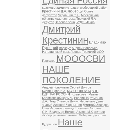
Единая Россия
красково
администрация
люберецкий район
Крестинин Д.А.
люберцы
Совет
депутатов
Черкашин С.Н.
Московская
область
красная горка
Троицкий Л.А.
Депутат
Зеленая зона
БУДО-Искра
Дмитрий
Крестинин
Владимир
Ружицкий
Воркаут
Андрей Воробьев
Наташинский парк
Леонид Троицкий
ФСО
МОООСВИ
Геркулес
НАШЕ
ПОКОЛЕНИЕ
Андрей Конокотин
Сергей Долгов
Кисвянцева Е.А.
МОУ СОШ №13
ВПП
ЕДИНАЯ РОССИЯ
политсовет
Митинг
Коломенский кремль
Россия 10
Усманов
Д.А.
Петр Ульянов
Денис Чернышов
День
знаний
Алексей Чернышов
Дмитрий Звездов
Олег Аксенов
Леонид Троийкий
Антонов
С.Н.
Владимир Волков
Азизов М.К.
жители
Люберцы митинг
митинг Люберцы
Дмитрий
Наше
Кудряшов