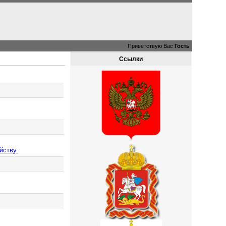
Приветствую Вас
Гость
Ссылки
йству.