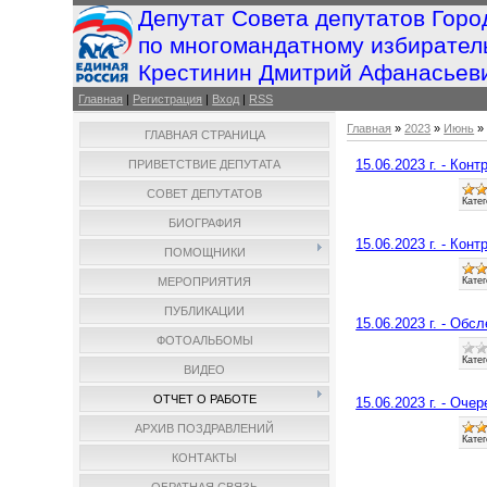
Депутат Совета депутатов Горо
по многомандатному избирател
Крестинин Дмитрий Афанасьев
Главная
|
Регистрация
|
Вход
|
RSS
Главная
»
2023
»
Июнь
»
ГЛАВНАЯ СТРАНИЦА
15.06.2023 г. - Кон
ПРИВЕТСТВИЕ ДЕПУТАТА
СОВЕТ ДЕПУТАТОВ
Катег
БИОГРАФИЯ
15.06.2023 г. - Кон
ПОМОЩНИКИ
Катег
МЕРОПРИЯТИЯ
ПУБЛИКАЦИИ
15.06.2023 г. - Об
ФОТОАЛЬБОМЫ
Катег
ВИДЕО
ОТЧЕТ О РАБОТЕ
15.06.2023 г. - Оче
АРХИВ ПОЗДРАВЛЕНИЙ
Катег
КОНТАКТЫ