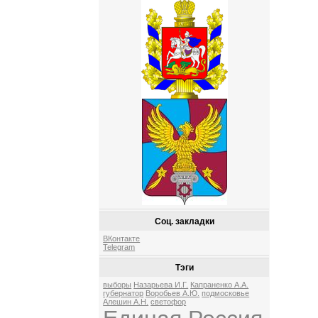
Соц. закладки
ВКонтакте
Telegram
Тэги
выборы
Назарьева И.Г.
Капраненко А.А.
губернатор
Воробьев А.Ю.
подмосковье
Алешин А.Н.
светофор