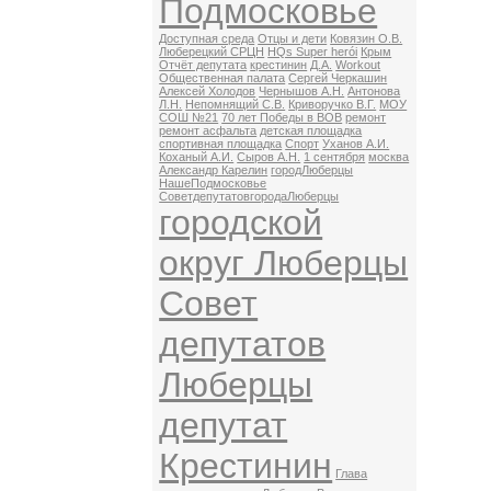
Подмосковье
Доступная среда
Отцы и дети
Ковязин О.В.
Люберецкий СРЦН
HQs Super herói
Крым
Отчёт депутата
крестинин
Д.А.
Workout
Общественная палата
Сергей Черкашин
Алексей Холодов
Чернышов А.Н.
Антонова
Л.Н.
Непомнящий С.В.
Криворучко В.Г.
МОУ
СОШ №21
70 лет Победы в ВОВ
ремонт
ремонт асфальта
детская площадка
спортивная площадка
Спорт
Уханов А.И.
Коханый А.И.
Сыров А.Н.
1 сентября
москва
Александр Карелин
городЛюберцы
НашеПодмосковье
СоветдепутатовгородаЛюберцы
городской
округ Люберцы
Совет
депутатов
Люберцы
депутат
Крестинин
Глава