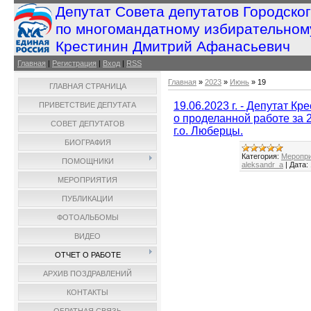
Депутат Совета депутатов Городско
по многомандатному избирательном
Крестинин Дмитрий Афанасьевич
Главная
|
Регистрация
|
Вход
|
RSS
Главная
»
2023
»
Июнь
»
19
ГЛАВНАЯ СТРАНИЦА
19.06.2023 г. - Депутат К
ПРИВЕТСТВИЕ ДЕПУТАТА
о проделанной работе за 2
СОВЕТ ДЕПУТАТОВ
г.о. Люберцы.
БИОГРАФИЯ
Категория:
Меропри
ПОМОЩНИКИ
aleksandr_a
|
Дата:
МЕРОПРИЯТИЯ
ПУБЛИКАЦИИ
ФОТОАЛЬБОМЫ
ВИДЕО
ОТЧЕТ О РАБОТЕ
АРХИВ ПОЗДРАВЛЕНИЙ
КОНТАКТЫ