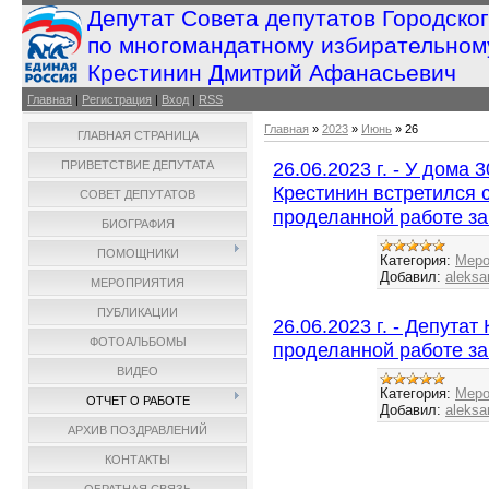
Депутат Совета депутатов Городско
по многомандатному избирательном
Крестинин Дмитрий Афанасьевич
Главная
|
Регистрация
|
Вход
|
RSS
Главная
»
2023
»
Июнь
»
26
ГЛАВНАЯ СТРАНИЦА
26.06.2023 г. - У дома
ПРИВЕТСТВИЕ ДЕПУТАТА
Крестинин встретился 
СОВЕТ ДЕПУТАТОВ
проделанной работе за
БИОГРАФИЯ
ПОМОЩНИКИ
Категория:
Меро
Добавил:
aleksa
МЕРОПРИЯТИЯ
ПУБЛИКАЦИИ
26.06.2023 г. - Депутат
ФОТОАЛЬБОМЫ
проделанной работе за
ВИДЕО
Категория:
Меро
ОТЧЕТ О РАБОТЕ
Добавил:
aleksa
АРХИВ ПОЗДРАВЛЕНИЙ
КОНТАКТЫ