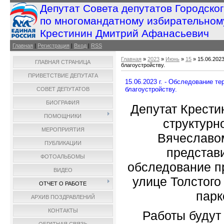
Депутат Совета депутатов Городско
по многомандатному избирательном
Крестинин Дмитрий Афанасьевич
Главная
|
Регистрация
|
Вход
|
RSS
Главная
»
2023
»
Июнь
»
15
» 15.06.202
ГЛАВНАЯ СТРАНИЦА
благоустройству.
ПРИВЕТСТВИЕ ДЕПУТАТА
15.06.2023 г. - Обследование т
благоустройству.
СОВЕТ ДЕПУТАТОВ
БИОГРАФИЯ
Депутат Крести
ПОМОЩНИКИ
структурн
МЕРОПРИЯТИЯ
Вячеславо
ПУБЛИКАЦИИ
представ
ФОТОАЛЬБОМЫ
обследование п
ВИДЕО
улице Толстого
ОТЧЕТ О РАБОТЕ
парк
АРХИВ ПОЗДРАВЛЕНИЙ
КОНТАКТЫ
Работы будут