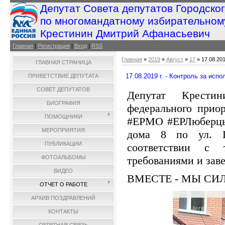
Депутат Совета депутатов Городско
по многомандатному избирательном
Крестинин Дмитрий Афанасьевич
Главная
|
Регистрация
|
Вход
|
RSS
Главная
»
2019
»
Август
»
17
» 17.08.20
ГЛАВНАЯ СТРАНИЦА
17.08.2019 г. - Контроль за ис
ПРИВЕТСТВИЕ ДЕПУТАТА
СОВЕТ ДЕПУТАТОВ
Депутат Крести
БИОГРАФИЯ
федерального прио
ПОМОЩНИКИ
#ЕРМО #ЕРЛюберцы 
МЕРОПРИЯТИЯ
дома 8 по ул. Ш
ПУБЛИКАЦИИ
соответствии с 
требованиями и зав
ФОТОАЛЬБОМЫ
ВИДЕО
ВМЕСТЕ - МЫ СИ
ОТЧЕТ О РАБОТЕ
АРХИВ ПОЗДРАВЛЕНИЙ
КОНТАКТЫ