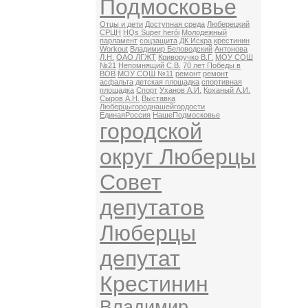
Подмосковье
Отцы и дети
Доступная среда
Люберецкий
СРЦН
HQs Super herói
Молодежный
парламент
соцзащита
ДК Искра
крестинин
Workout
Владимир Беловодский
Антонова
Л.Н.
ОАО ЛГЖТ
Криворучко В.Г.
МОУ СОШ
№21
Непомнящий С.В.
70 лет Победы в
ВОВ
МОУ СОШ №11
ремонт
ремонт
асфальта
детская площадка
спортивная
площадка
Спорт
Уханов А.И.
Коханый А.И.
Сыров А.Н.
Выставка
Люберцыгороднашейгордости
ЕдинаяРоссия
НашеПодмосковье
городской
округ Люберцы
Совет
депутатов
Люберцы
депутат
Крестинин
Владимир