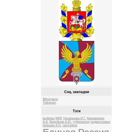
Соц. закладки
ВКонтакте
Telegram
Тэги
выборы
WKF
Назарьева И.Г.
Капраненко
А.А.
Воробьев А.Ю.
губернатор
подмосковье
Алешин А.Н.
светофор