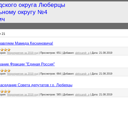
дского округа Люберцы
ьному округу №4
ич
»
21
здравляем Мамеда Кескиновича!
ория:
Мероприятия за 2019 год
|
Просмотров:
651
|
Добавил:
aleksandr_a
|
Дата:
21.08.2019
седание Фракции "Единая Россия"
ория:
Мероприятия за 2019 год
|
Просмотров:
664
|
Добавил:
aleksandr_a
|
Дата:
21.08.2019
е заседание Совета депутатов г.о. Люберцы
ория:
Мероприятия за 2019 год
|
Просмотров:
585
|
Добавил:
aleksandr_a
|
Дата:
21.08.2019