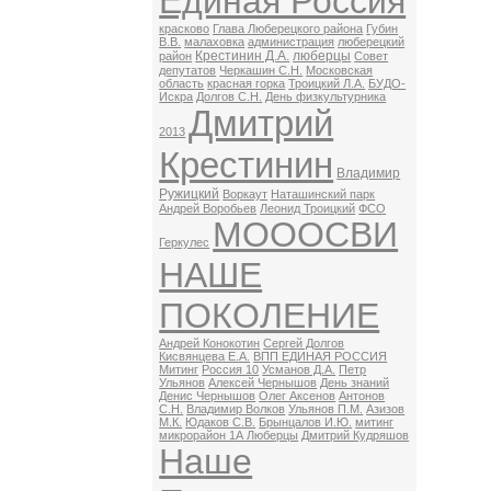
Единая Россия
красково
Глава Люберецкого района
Губин
В.В.
малаховка
администрация
люберецкий
Крестинин Д.А.
люберцы
район
Совет
депутатов
Черкашин С.Н.
Московская
область
красная горка
Троицкий Л.А.
БУДО-
Искра
Долгов С.Н.
День физкультурника
Дмитрий
2013
Крестинин
Владимир
Ружицкий
Воркаут
Наташинский парк
Андрей Воробьев
Леонид Троицкий
ФСО
МОООСВИ
Геркулес
НАШЕ
ПОКОЛЕНИЕ
Андрей Конокотин
Сергей Долгов
Кисвянцева Е.А.
ВПП ЕДИНАЯ РОССИЯ
Митинг
Россия 10
Усманов Д.А.
Петр
Ульянов
Алексей Чернышов
День знаний
Денис Чернышов
Олег Аксенов
Антонов
С.Н.
Владимир Волков
Ульянов П.М.
Азизов
М.К.
Юдаков С.В.
Брынцалов И.Ю.
митинг
микрорайон 1А Люберцы
Дмитрий Кудряшов
Наше