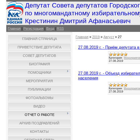
Депутат Совета депутатов Городско
по многомандатному избирательном
Крестинин Дмитрий Афанасьевич
Главная
|
Регистрация
|
Вход
|
RSS
Главная
»
2019
»
Август
»
27
ГЛАВНАЯ СТРАНИЦА
27.08.2019 г. - Приём депутата
ПРИВЕТСТВИЕ ДЕПУТАТА
СОВЕТ ДЕПУТАТОВ
Категория:
Мероприятия
27.08.2019
БИОГРАФИЯ
ПОМОЩНИКИ
27.08.2019 г. - Объезд избират
населения
МЕРОПРИЯТИЯ
Категория:
Мероприятия
ПУБЛИКАЦИИ
27.08.2019
ФОТОАЛЬБОМЫ
ВИДЕО
ОТЧЕТ О РАБОТЕ
АРХИВ ПОЗДРАВЛЕНИЙ
КОНТАКТЫ