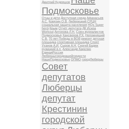
Наше
Дмитрий Кудряшов
Подмосковье
Отцы и дети
Доступная среда
Афанасьев
А.С.
Ковязин О.В.
Люберецкий СРЦН
социальная защита населения
HQs Super
herói
Крым
Отчёт депутата
ДК Искра
Workout
Антонова Л.Н.
Союз журналистов
Подмосковья
Хансверов Р.Х.
Непомнящий
С.В.
70 лет Победы в ВОВ
ремонт
детская
площадка
спортивная площадка
Спорт
Уханов А.И.
Сыров А.Н.
Сергей Бадюк
ружицкий в.п.
Александр Карелин
ЕдинаяРоссия
Люберцыгороднашейгордости
НашеПодмосковье
ОПМО
городЛюберцы
Совет
депутатов
Люберцы
депутат
Крестинин
городской