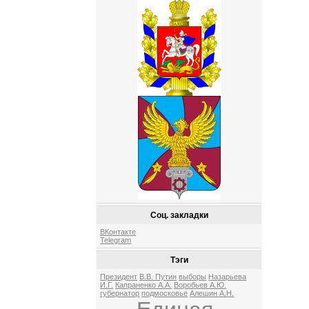
Соц. закладки
ВКонтакте
Telegram
Тэги
Президент
В.В. Путин
выборы
Назарьева
И.Г.
Капраненко А.А.
Воробьев А.Ю.
губернатор
подмосковье
Алешин А.Н.