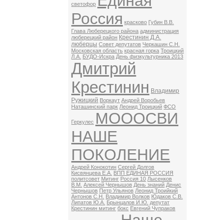
Единая
светофор
Россия
красково
Губин В.В.
Глава Люберецкого района
администрация
Крестинин Д.А.
люберецкий район
люберцы
Совет депутатов
Черкашин С.Н.
Московская область
красная горка
Троицкий
Л.А.
БУДО-Искра
День физкультурника 2013
Дмитрий
Крестинин
Владимир
Ружицкий
Воркаут
Андрей Воробьев
Наташинский парк
Леонид Троицкий
ФСО
МОООСВИ
Геркулес
НАШЕ
ПОКОЛЕНИЕ
Андрей Конокотин
Сергей Долгов
Кисвянцева Е.А.
ВПП ЕДИНАЯ РОССИЯ
политсовет
Митинг
Россия 10
Лысенков
В.М.
Алексей Чернышов
День знаний
Денис
Чернышов
Петр Ульянов
Леонид Троийкий
Антонов С.Н.
Владимир Волков
Юдаков С.В.
Липатов Ю.А.
Брынцалов И.Ю.
депутат
Крестинин митинг
бокс
Евгений Чупраков