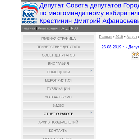
Депутат Совета депутатов Горо
по многомандатному избирател
Крестинин Дмитрий Афанасьев
Главная
|
Регистрация
|
Вход
|
RSS
Главная
»
2019
»
Август
ГЛАВНАЯ СТРАНИЦА
26.08.2019 г. - Де
ПРИВЕТСТВИЕ ДЕПУТАТА
СОВЕТ ДЕПУТАТОВ
Катег
БИОГРАФИЯ
ПОМОЩНИКИ
МЕРОПРИЯТИЯ
ПУБЛИКАЦИИ
ФОТОАЛЬБОМЫ
ВИДЕО
ОТЧЕТ О РАБОТЕ
АРХИВ ПОЗДРАВЛЕНИЙ
КОНТАКТЫ