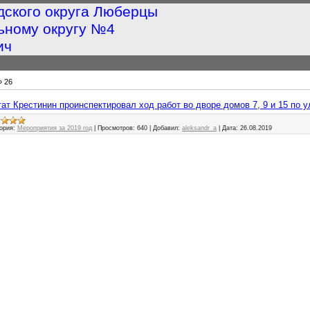
дского округа Люберцы
ьному округу №4
ич
»
26
путат Крестинин проинспектировал ход работ во дворе домов 7, 9 и 15 по 
ория:
Мероприятия за 2019 год
|
Просмотров:
640
|
Добавил:
aleksandr_a
|
Дата:
26.08.2019