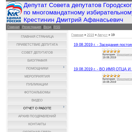
Депутат Совета депутатов Городско
по многомандатному избирательном
Крестинин Дмитрий Афанасьевич
Главная
|
Регистрация
|
Вход
|
RSS
Главная
»
2019
»
Август
»
19
ГЛАВНАЯ СТРАНИЦА
19.08.2019 г. - Заседания пост
ПРИВЕТСТВИЕ ДЕПУТАТА
СОВЕТ ДЕПУТАТОВ
Категория:
Мероприятия
19.08.2019
БИОГРАФИЯ
ПОМОЩНИКИ
19.08.2019 г. - ВО ИМЯ ОТЦА
МЕРОПРИЯТИЯ
Категория:
Мероприятия
19.08.2019
ПУБЛИКАЦИИ
ФОТОАЛЬБОМЫ
ВИДЕО
ОТЧЕТ О РАБОТЕ
АРХИВ ПОЗДРАВЛЕНИЙ
КОНТАКТЫ