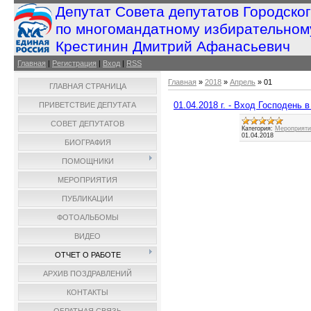
Депутат Совета депутатов Городско
по многомандатному избирательном
Крестинин Дмитрий Афанасьевич
Главная
|
Регистрация
|
Вход
|
RSS
Главная
»
2018
»
Апрель
»
01
ГЛАВНАЯ СТРАНИЦА
01.04.2018 г. - Вход Господень 
ПРИВЕТСТВИЕ ДЕПУТАТА
СОВЕТ ДЕПУТАТОВ
Категория:
Мероприятия
01.04.2018
БИОГРАФИЯ
ПОМОЩНИКИ
МЕРОПРИЯТИЯ
ПУБЛИКАЦИИ
ФОТОАЛЬБОМЫ
ВИДЕО
ОТЧЕТ О РАБОТЕ
АРХИВ ПОЗДРАВЛЕНИЙ
КОНТАКТЫ