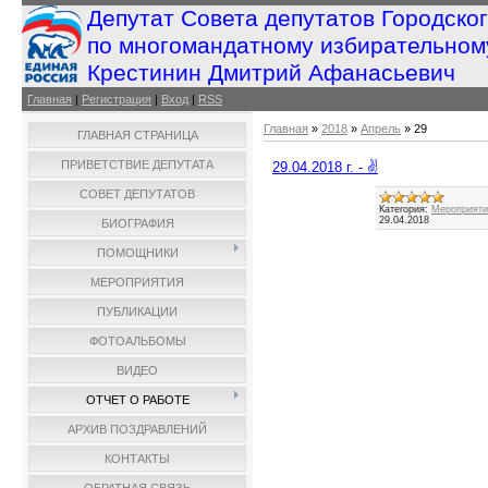
Депутат Совета депутатов Городско
по многомандатному избирательном
Крестинин Дмитрий Афанасьевич
Главная
|
Регистрация
|
Вход
|
RSS
Главная
»
2018
»
Апрель
»
29
ГЛАВНАЯ СТРАНИЦА
ПРИВЕТСТВИЕ ДЕПУТАТА
29.04.2018 г. - ✌️
СОВЕТ ДЕПУТАТОВ
Категория:
Мероприятия
29.04.2018
БИОГРАФИЯ
ПОМОЩНИКИ
МЕРОПРИЯТИЯ
ПУБЛИКАЦИИ
ФОТОАЛЬБОМЫ
ВИДЕО
ОТЧЕТ О РАБОТЕ
АРХИВ ПОЗДРАВЛЕНИЙ
КОНТАКТЫ