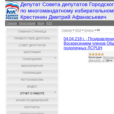
Депутат Совета депутатов Городско
по многомандатному избирательном
Крестинин Дмитрий Афанасьевич
Главная
|
Регистрация
|
Вход
|
RSS
Главная
»
2018
»
Апрель
»
04
ГЛАВНАЯ СТРАНИЦА
04.04.218 г. - Поздравл
ПРИВЕТСТВИЕ ДЕПУТАТА
Воскресением членов Обще
СОВЕТ ДЕПУТАТОВ
подопечных ЛСРЦН
БИОГРАФИЯ
Категория:
Меропри
ПОМОЩНИКИ
aleksandr_a
|
Дата:
МЕРОПРИЯТИЯ
ПУБЛИКАЦИИ
ФОТОАЛЬБОМЫ
ВИДЕО
ОТЧЕТ О РАБОТЕ
АРХИВ ПОЗДРАВЛЕНИЙ
КОНТАКТЫ