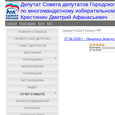
Депутат Совета депутатов Городско
по многомандатному избирательном
Крестинин Дмитрий Афанасьевич
Главная
|
Регистрация
|
Вход
|
RSS
Главная
»
2018
»
Апрель
»
27
ГЛАВНАЯ СТРАНИЦА
27.04.2018 г. - Началось благоу
ПРИВЕТСТВИЕ ДЕПУТАТА
СОВЕТ ДЕПУТАТОВ
Категория:
Мероприятия
27.04.2018
БИОГРАФИЯ
ПОМОЩНИКИ
МЕРОПРИЯТИЯ
ПУБЛИКАЦИИ
ФОТОАЛЬБОМЫ
ВИДЕО
ОТЧЕТ О РАБОТЕ
АРХИВ ПОЗДРАВЛЕНИЙ
КОНТАКТЫ