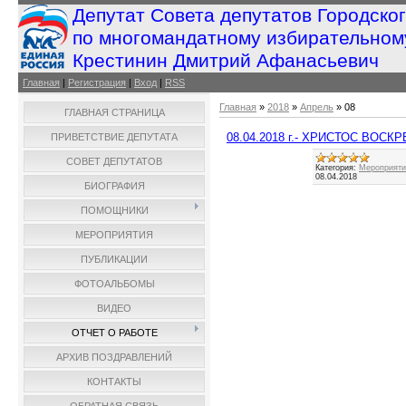
Депутат Совета депутатов Городско
по многомандатному избирательном
Крестинин Дмитрий Афанасьевич
Главная
|
Регистрация
|
Вход
|
RSS
Главная
»
2018
»
Апрель
»
08
ГЛАВНАЯ СТРАНИЦА
08.04.2018 г.- ХРИСТОС ВОСКР
ПРИВЕТСТВИЕ ДЕПУТАТА
СОВЕТ ДЕПУТАТОВ
Категория:
Мероприятия
08.04.2018
БИОГРАФИЯ
ПОМОЩНИКИ
МЕРОПРИЯТИЯ
ПУБЛИКАЦИИ
ФОТОАЛЬБОМЫ
ВИДЕО
ОТЧЕТ О РАБОТЕ
АРХИВ ПОЗДРАВЛЕНИЙ
КОНТАКТЫ