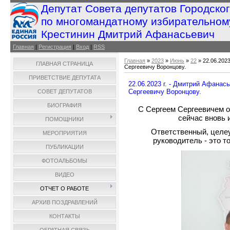
Депутат Совета депутатов Городско
по многомандатному избирательном
Крестинин Дмитрий Афанасьевич
Главная
|
Регистрация
|
Вход
|
RSS
Главная
»
2023
»
Июнь
»
22
» 22.06.202
ГЛАВНАЯ СТРАНИЦА
Сергеевичу Воронцову.
ПРИВЕТСТВИЕ ДЕПУТАТА
22.06.2023 г. - Дмитрий Афана
Сергеевичу Воронцову.
СОВЕТ ДЕПУТАТОВ
БИОГРАФИЯ
С Сергеем Сергеевичем о
сейчас вновь 
ПОМОЩНИКИ
Ответственный, целе
МЕРОПРИЯТИЯ
руководитель - это т
ПУБЛИКАЦИИ
ФОТОАЛЬБОМЫ
ВИДЕО
ОТЧЕТ О РАБОТЕ
АРХИВ ПОЗДРАВЛЕНИЙ
КОНТАКТЫ