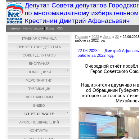
Депутат Совета депутатов Городско
по многомандатному избирательном
Крестинин Дмитрий Афанасьевич
Главная
|
Регистрация
|
Вход
|
RSS
Главная
»
2023
»
Июнь
»
22
» 22.06.202
ГЛАВНАЯ СТРАНИЦА
работе за 2022 год.
ПРИВЕТСТВИЕ ДЕПУТАТА
22.06.2023 г. - Дмитрий Афанас
работе за 2022 год.
СОВЕТ ДЕПУТАТОВ
БИОГРАФИЯ
Очередной отчёт провёл
Героя Советского Сою
ПОМОЩНИКИ
МЕРОПРИЯТИЯ
Наши жители вдумчиво и в
ПУБЛИКАЦИИ
об Обращении Губернат
которое состоялось 7 июн
ФОТОАЛЬБОМЫ
Михайлови
ВИДЕО
ОТЧЕТ О РАБОТЕ
АРХИВ ПОЗДРАВЛЕНИЙ
КОНТАКТЫ