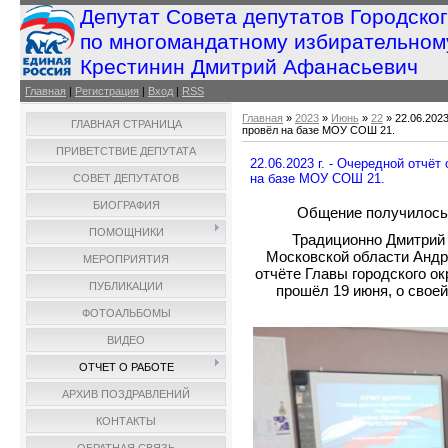
Депутат Совета депутатов Городско
по многомандатному избирательном
Крестинин Дмитрий Афанасьевич
Главная
|
Регистрация
|
Вход
|
RSS
Главная
»
2023
»
Июнь
»
22
» 22.06.2023
ГЛАВНАЯ СТРАНИЦА
провёл на базе МОУ СОШ 21.
ПРИВЕТСТВИЕ ДЕПУТАТА
22.06.2023 г. - Очередной отчё
на базе МОУ СОШ 21.
СОВЕТ ДЕПУТАТОВ
БИОГРАФИЯ
Общение получилось 
ПОМОЩНИКИ
Традиционно Дмитрий
Московской области Андр
МЕРОПРИЯТИЯ
отчёте Главы городского 
ПУБЛИКАЦИИ
прошёл 19 июня, о своей
ФОТОАЛЬБОМЫ
ВИДЕО
ОТЧЕТ О РАБОТЕ
АРХИВ ПОЗДРАВЛЕНИЙ
КОНТАКТЫ