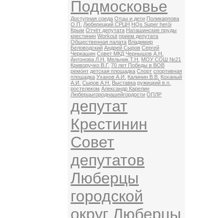
Подмосковье
Доступная среда
Отцы и дети
Поликарпова
О.П.
Люберецкий СРЦН
HQs Super herói
Крым
Отчёт депутата
Наташинские пруды
крестинин
Workout
прием депутата
Общественная палата
Владимир
Беловодский
Андрей Сыров
Сергей
Черкашин
Совет МКД
Чернышов А.Н.
Антонова Л.Н.
Мельник Т.Н.
МОУ СОШ №21
Криворучко В.Г.
70 лет Победы в ВОВ
ремонт
детская площадка
Спорт
спортивная
площадка
Уханов А.И.
Калинин В.В.
Коханый
А.И.
Сыров А.Н.
Выставка
ружицкий в.п.
ростелеком
Александр Карелин
Люберцыгороднашейгордости
ОПЛР
депутат
Крестинин
Совет
депутатов
Люберцы
городской
округ Люберцы