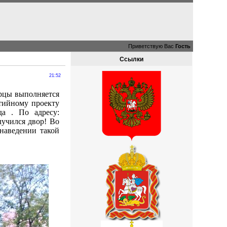
Приветствую Вас
Гость
Ссылки
21:52
ерцы выполняется
тийному проекту
а . По адресу:
лучился двор! Во
наведении такой