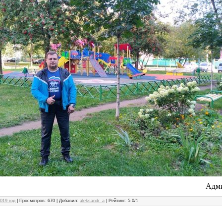
Адми
019 год
|
Просмотров
: 670 |
Добавил
:
aleksandr_a
|
Рейтинг
:
5.0
/
1