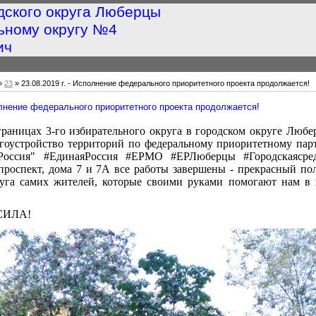
дского округа Люберцы
ьному округу №4
ич
»
23
» 23.08.2019 г. - Исполнение федерального приоритетного проекта продолжается!
полнение федерального приоритетного проекта продолжается!
границах 3-го избирательного округа в городском округе Люб
гоустройство территорий по федеральному приоритетному пар
оссия" #ЕдинаяРоссия #ЕРМО #ЕРЛюберцы #Городскаясред
роспект, дома 7 и 7А все работы завершены - прекрасный по
луга самих жителей, которые своими руками помогают нам в 
СИЛА!