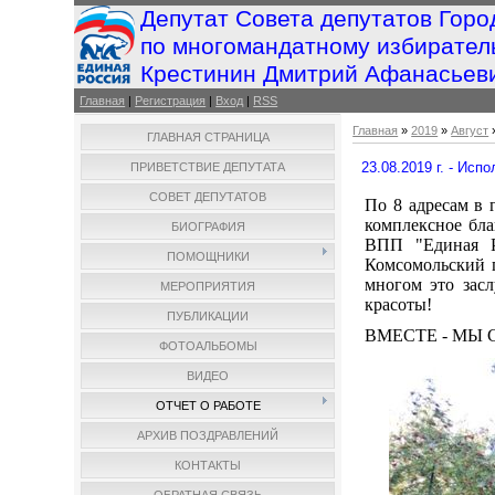
Депутат Совета депутатов Горо
по многомандатному избирател
Крестинин Дмитрий Афанасьев
Главная
|
Регистрация
|
Вход
|
RSS
Главная
»
2019
»
Август
ГЛАВНАЯ СТРАНИЦА
23.08.2019 г. - Ис
ПРИВЕТСТВИЕ ДЕПУТАТА
СОВЕТ ДЕПУТАТОВ
По 8 адресам в 
комплексное бла
БИОГРАФИЯ
ВПП "Единая Р
ПОМОЩНИКИ
Комсомольский п
многом это зас
МЕРОПРИЯТИЯ
красоты!
ПУБЛИКАЦИИ
ВМЕСТЕ - МЫ 
ФОТОАЛЬБОМЫ
ВИДЕО
ОТЧЕТ О РАБОТЕ
АРХИВ ПОЗДРАВЛЕНИЙ
КОНТАКТЫ