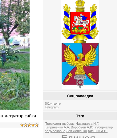
Соц. закладки
ВКонтакте
Telegram
нистратор сайта
Тэги
Президент
выборы
Назарьева И.Г.
Капраненко А.А.
Воробьев А.Ю.
губернатор
подмосковье
Лев Лещенко
Алешин А.Н.