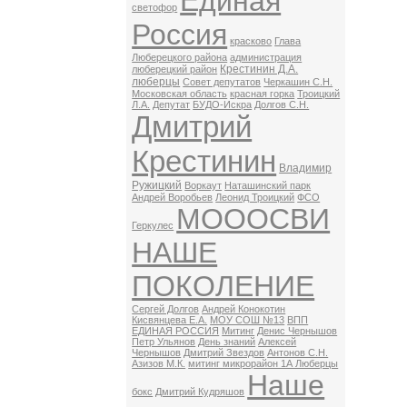
Единая
светофор
Россия
красково
Глава
Люберецкого района
администрация
Крестинин Д.А.
люберецкий район
люберцы
Совет депутатов
Черкашин С.Н.
Московская область
красная горка
Троицкий
Л.А.
Депутат
БУДО-Искра
Долгов С.Н.
Дмитрий
Крестинин
Владимир
Ружицкий
Воркаут
Наташинский парк
Андрей Воробьев
Леонид Троицкий
ФСО
МОООСВИ
Геркулес
НАШЕ
ПОКОЛЕНИЕ
Сергей Долгов
Андрей Конокотин
Кисвянцева Е.А.
МОУ СОШ №13
ВПП
ЕДИНАЯ РОССИЯ
Митинг
Денис Чернышов
Петр Ульянов
День знаний
Алексей
Чернышов
Дмитрий Звездов
Антонов С.Н.
Азизов М.К.
митинг микрорайон 1А Люберцы
Наше
бокс
Дмитрий Кудряшов