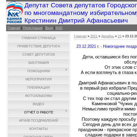
Депутат Совета депутатов Городско
по многомандатному избирательном
Крестинин Дмитрий Афанасьевич
Главная
|
Регистрация
|
Вход
|
RSS
Главная
»
2021
»
Декабрь
»
23
» 23.12.2
ГЛАВНАЯ СТРАНИЦА
23.12.2021 г. - Новогоднее поз
ПРИВЕТСТВИЕ ДЕПУТАТА
СОВЕТ ДЕПУТАТОВ
Дети, оставшиеся без по
обслу
БИОГРАФИЯ
От этих слов 
ПОМОЩНИКИ
А если взглянуть в глаза
МЕРОПРИЯТИЯ
Дмитрий Афанасьевич в пол
в первый раз избрали Пр
ПУБЛИКАЦИИ
социально-ре
ФОТОАЛЬБОМЫ
С тех пор он стал други
Каменковой "Чужих д
ВИДЕО
Немыслимо пройти мимо к
ОТЧЕТ О РАБОТЕ
постоя
Поэтому каждую просьбу 
АРХИВ ПОЗДРАВЛЕНИЙ
Сегодня день для всех д
праздником - прекрасное п
КОНТАКТЫ
сладкие подарки в заве