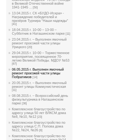
в Великой Отечественной войне
1941-1945 ...
[50]
13.04.2015 г. СК «БУДО-Искра» -
Награждение победителей и
призёров Турнира “Наши надежды”
[41]
18.04.2015 г. 10-00 – 13-00 –
Субботник в Наташинском парке
[11]
23.04.2015 г. – Выполнен ямочный
ремонт проезжей части улицы
Урицкого
[20]
29.04.2015 г. 10-00 – Торжественное
мероприятие, посвященное 70-
летию Великой Победы. МДОУ №53
[67]
06.05.2015 г. Выполнен ямочный
ремонт проезжей части улицы
Побратимов
[14]
20.05.2015 г. – Выполнен ямочный
ремонт улицы Коммунистическая
[11]
08.08.2015 г. – Всероссийский день
физкультурника в Наташинском
парке
[36]
Комплексное благоустройство по
адресу улица 50 лет ВЛКСМ дома
№8, №10, №12
[23]
Комплексное благоустройство по
адресу улица С.П. Попова дома
№22, №24, №26
[6]
Комплексное благоустройство по
адресу улица Толстого дома №14