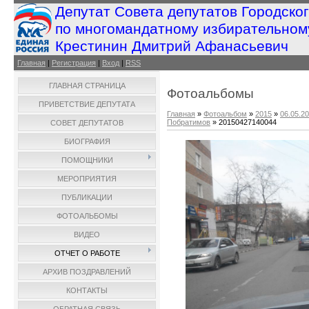
Депутат Совета депутатов Городско
по многомандатному избирательном
Крестинин Дмитрий Афанасьевич
Главная
|
Регистрация
|
Вход
|
RSS
ГЛАВНАЯ СТРАНИЦА
Фотоальбомы
ПРИВЕТСТВИЕ ДЕПУТАТА
Главная
»
Фотоальбом
»
2015
»
06.05.2
Побратимов
» 20150427140044
СОВЕТ ДЕПУТАТОВ
БИОГРАФИЯ
ПОМОЩНИКИ
МЕРОПРИЯТИЯ
ПУБЛИКАЦИИ
ФОТОАЛЬБОМЫ
ВИДЕО
ОТЧЕТ О РАБОТЕ
АРХИВ ПОЗДРАВЛЕНИЙ
КОНТАКТЫ