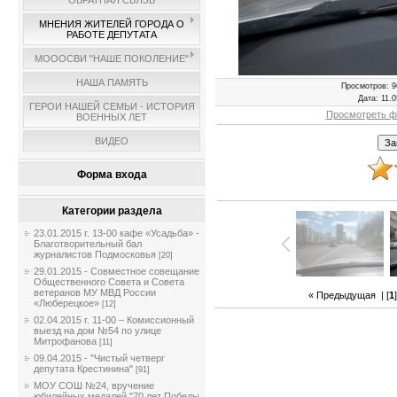
ОБРАТНАЯ СВЯЗЬ
МНЕНИЯ ЖИТЕЛЕЙ ГОРОДА О
РАБОТЕ ДЕПУТАТА
МОООСВИ "НАШЕ ПОКОЛЕНИЕ"
НАША ПАМЯТЬ
Просмотров
: 9
Дата
: 11.
ГЕРОИ НАШЕЙ СЕМЬИ - ИСТОРИЯ
Просмотреть ф
ВОЕННЫХ ЛЕТ
ВИДЕО
Форма входа
Категории раздела
23.01.2015 г. 13-00 кафе «Усадьба» -
Благотворительный бал
журналистов Подмосковья
[20]
29.01.2015 - Совместное совещание
Общественного Совета и Совета
ветеранов МУ МВД России
« Предыдущая
| [
1
«Люберецкое»
[12]
02.04.2015 г. 11-00 – Комиссионный
выезд на дом №54 по улице
Митрофанова
[11]
09.04.2015 - "Чистый четверг
депутата Крестинина"
[91]
МОУ СОШ №24, вручение
юбилейных медалей "70 лет Победы