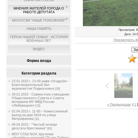
ОБРАТНАЯ СВЯЗЬ
МНЕНИЯ ЖИТЕЛЕЙ ГОРОДА О
РАБОТЕ ДЕПУТАТА
МОООСВИ "НАШЕ ПОКОЛЕНИЕ"
НАША ПАМЯТЬ
Просмотров
: 8
Дата
: 14.
ГЕРОИ НАШЕЙ СЕМЬИ - ИСТОРИЯ
Просмотреть ф
ВОЕННЫХ ЛЕТ
ВИДЕО
Форма входа
Категории раздела
23.01.2015 г. 13-00 кафе «Усадьба» -
Благотворительный бал
журналистов Подмосковья
[20]
29.01.2015 - Совместное совещание
Общественного Совета и Совета
ветеранов МУ МВД России
« Предыдущая
|
1
[
«Люберецкое»
[12]
02.04.2015 г. 11-00 – Комиссионный
выезд на дом №54 по улице
Митрофанова
[11]
09.04.2015 - "Чистый четверг
депутата Крестинина"
[91]
МОУ СОШ №24, вручение
юбилейных медалей "70 лет Победы