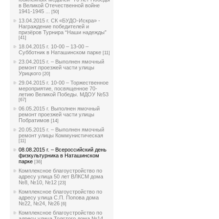
в Великой Отечественной войне
1941-1945 ...
[50]
13.04.2015 г. СК «БУДО-Искра» -
Награждение победителей и
призёров Турнира “Наши надежды”
[41]
18.04.2015 г. 10-00 – 13-00 –
Субботник в Наташинском парке
[11]
23.04.2015 г. – Выполнен ямочный
ремонт проезжей части улицы
Урицкого
[20]
29.04.2015 г. 10-00 – Торжественное
мероприятие, посвященное 70-
летию Великой Победы. МДОУ №53
[67]
06.05.2015 г. Выполнен ямочный
ремонт проезжей части улицы
Побратимов
[14]
20.05.2015 г. – Выполнен ямочный
ремонт улицы Коммунистическая
[11]
08.08.2015 г. – Всероссийский день
физкультурника в Наташинском
парке
[36]
Комплексное благоустройство по
адресу улица 50 лет ВЛКСМ дома
№8, №10, №12
[23]
Комплексное благоустройство по
адресу улица С.П. Попова дома
№22, №24, №26
[6]
Комплексное благоустройство по
адресу улица Толстого дома №14