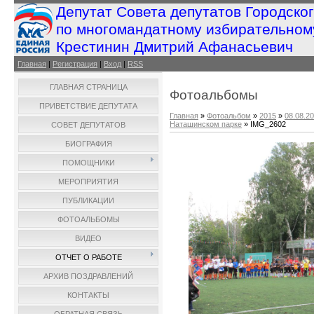
Депутат Совета депутатов Городско
по многомандатному избирательном
Крестинин Дмитрий Афанасьевич
Главная
|
Регистрация
|
Вход
|
RSS
ГЛАВНАЯ СТРАНИЦА
Фотоальбомы
ПРИВЕТСТВИЕ ДЕПУТАТА
Главная
»
Фотоальбом
»
2015
»
08.08.2
Наташинском парке
» IMG_2602
СОВЕТ ДЕПУТАТОВ
БИОГРАФИЯ
ПОМОЩНИКИ
МЕРОПРИЯТИЯ
ПУБЛИКАЦИИ
ФОТОАЛЬБОМЫ
ВИДЕО
ОТЧЕТ О РАБОТЕ
АРХИВ ПОЗДРАВЛЕНИЙ
КОНТАКТЫ