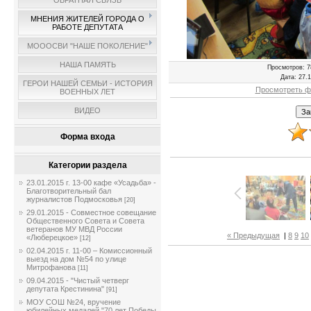
ОБРАТНАЯ СВЯЗЬ
МНЕНИЯ ЖИТЕЛЕЙ ГОРОДА О
РАБОТЕ ДЕПУТАТА
МОООСВИ "НАШЕ ПОКОЛЕНИЕ"
НАША ПАМЯТЬ
Просмотров
: 7
Дата
: 27.
ГЕРОИ НАШЕЙ СЕМЬИ - ИСТОРИЯ
Просмотреть ф
ВОЕННЫХ ЛЕТ
ВИДЕО
Форма входа
Категории раздела
23.01.2015 г. 13-00 кафе «Усадьба» -
Благотворительный бал
журналистов Подмосковья
[20]
29.01.2015 - Совместное совещание
Общественного Совета и Совета
ветеранов МУ МВД России
« Предыдущая
|
8
9
10
«Люберецкое»
[12]
02.04.2015 г. 11-00 – Комиссионный
выезд на дом №54 по улице
Митрофанова
[11]
09.04.2015 - "Чистый четверг
депутата Крестинина"
[91]
МОУ СОШ №24, вручение
юбилейных медалей "70 лет Победы