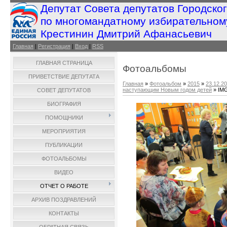
Депутат Совета депутатов Городско
по многомандатному избирательном
Крестинин Дмитрий Афанасьевич
Главная
|
Регистрация
|
Вход
|
RSS
ГЛАВНАЯ СТРАНИЦА
Фотоальбомы
ПРИВЕТСТВИЕ ДЕПУТАТА
Главная
»
Фотоальбом
»
2015
»
23.12.20
наступающим Новым годом детей
» IM
СОВЕТ ДЕПУТАТОВ
БИОГРАФИЯ
ПОМОЩНИКИ
МЕРОПРИЯТИЯ
ПУБЛИКАЦИИ
ФОТОАЛЬБОМЫ
ВИДЕО
ОТЧЕТ О РАБОТЕ
АРХИВ ПОЗДРАВЛЕНИЙ
КОНТАКТЫ