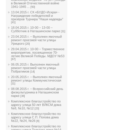
в Великой Отечественной войне
1941-1945 ...
[50]
13.04.2015 г. СК «БУДО-Искра» -
Награждение победителей и
призёров Турнира “Наши надежды”
[41]
18.04.2015 г. 10-00 – 13-00 –
Субботник в Наташинском парке
[11]
23.04.2015 г. – Выполнен ямочный
ремонт проезжей части улицы
Урицкого
[20]
29.04.2015 г. 10-00 – Торжественное
мероприятие, посвященное 70-
летию Великой Победы. МДОУ №53
[67]
06.05.2015 г. Выполнен ямочный
ремонт проезжей части улицы
Побратимов
[14]
20.05.2015 г. – Выполнен ямочный
ремонт улицы Коммунистическая
[11]
08.08.2015 г. – Всероссийский день
физкультурника в Наташинском
парке
[36]
Комплексное благоустройство по
адресу улица 50 лет ВЛКСМ дома
№8, №10, №12
[23]
Комплексное благоустройство по
адресу улица С.П. Попова дома
№22, №24, №26
[6]
Комплексное благоустройство по
адресу улица Толстого дома №14