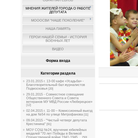
ОБРАТНАЯ СВЯЗЬ
МНЕНИЯ ЖИТЕЛЕЙ ГОРОДА О РАБОТЕ
ДЕПУТАТА
МОООСВИ "НАШЕ ПОКОЛЕНИЕ"
НАША ПАМЯТЬ
ГЕРОИ НАШЕЙ СЕМЬИ - ИСТОРИЯ
ВОЕННЫХ ЛЕТ
ВИДЕО
Форма входа
Категории раздела
23.01.2015 г. 13-00 кафе «Усадьба» -
Благотворительный бал журналистов
Подмосковья
[20]
29.01.2015 - Совместное совещание
Общественного Совета и Совета
ветеранов МУ МВД России «Люберецкое»
[12]
02.04.2015 г. 11-00 – Комиссионный выезд
на дом №54 по улице Митрофанова
[11]
09.04.2015 - "Чистый четверг депутата
Крестинина"
[91]
МОУ СОШ №24, вручение юбилейных
медалей "70 лет Победы в Великой
Отечественной войне 1941-1945 ...
[50]