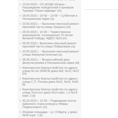
13.04.2015 г. СК «БУДО-Искра» -
Награждение победителей и призёров
Турнира “Наши надежды”
[41]
18.04.2015 г. 10-00 – 13-00 – Субботник в
Наташинском парке
[11]
23.04.2015 г. – Выполнен ямочный ремонт
проезжей части улицы Урицкого
[20]
29.04.2015 г. 10-00 – Торжественное
мероприятие, посвященное 70-летию
Великой Победы. МДОУ №53
[67]
06.05.2015 г. Выполнен ямочный ремонт
проезжей части улицы Побратимов
[14]
20.05.2015 г. – Выполнен ямочный ремонт
улицы Коммунистическая
[11]
08.08.2015 г. – Всероссийский день
физкультурника в Наташинском парке
[36]
Комплексное благоустройство по адресу
улица 50 лет ВЛКСМ дома №8, №10, №12
[23]
Комплексное благоустройство по адресу
улица С.П. Попова дома №22, №24, №26
[6]
Комплексное благоустройство по адресу
улица Толстого дома №14 корп. 1 и №14
корп. 2
[9]
30.10.2015 г. 12-00 – Подведение итогов
районного этапа конкурса «Мамы
Подмосковья»
[15]
Игровая площадка – ул. 8 Марта, у дома
№26 корп. 1
[8]