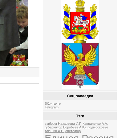
Соц. закладки
ВКонтакте
Telegram
Тэги
выборы
Назарьева И.Г.
Капраненко А.А.
губернатор
Воробьев А.Ю.
подмосковье
Алешин А.Н.
светофор