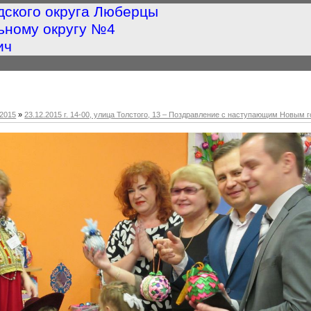
дского округа Люберцы
ьному округу №4
ич
2015
»
23.12.2015 г. 14-00, улица Толстого, 13 – Поздравление с наступающим Новым 