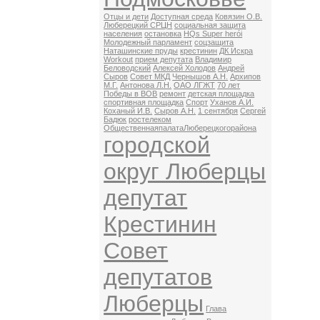
Отцы и дети
Доступная среда
Ковязин О.В.
Люберецкий СРЦН
социальная защита
населения
остановка
HQs Super herói
Молодежный парламент
соцзащита
Наташинские пруды
крестинин
ДК Искра
Workout
прием депутата
Владимир
Беловодский
Алексей Холодов
Андрей
Сыров
Совет МКД
Чернышов А.Н.
Архипов
М.Г.
Антонова Л.Н.
ОАО ЛГЖТ
70 лет
Победы в ВОВ
ремонт
детская площадка
спортивная площадка
Спорт
Уханов А.И.
Коханый И.В.
Сыров А.Н.
1 сентября
Сергей
Бадюк
ростелеком
ОбщественнаяпалатаЛюберецкогорайона
городской
округ Люберцы
депутат
Крестинин
Совет
депутатов
Люберцы
Глава