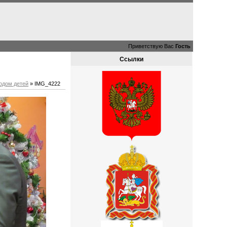
Приветствую Вас
Гость
Ссылки
годом детей
» IMG_4222