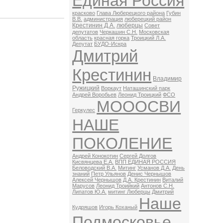
Единая Россия
красково
Глава Люберецкого района
Губин
В.В.
администрация
люберецкий район
Крестинин Д.А.
люберцы
Совет
депутатов
Черкашин С.Н.
Московская
область
красная горка
Троицкий Л.А.
Депутат
БУДО-Искра
Дмитрий
Крестинин
Владимир
Ружицкий
Воркаут
Наташинский парк
Андрей Воробьев
Леонид Троицкий
ФСО
МОООСВИ
Геркулес
НАШЕ
ПОКОЛЕНИЕ
Андрей Конокотин
Сергей Долгов
Кисвянцева Е.А.
ВПП ЕДИНАЯ РОССИЯ
Беловодский В.А.
Митинг
Усманов Д.А.
День
знаний
Петр Ульянов
Денис Чернышов
Алексей Чернышов
Д.А. Крестинин
Виталий
Марусов
Леонид Троийкий
Антонов С.Н.
Липатов Ю.А.
митинг Люберцы
Дмитрий
Наше
Кудряшов
Игорь Коханый
Подмосковье