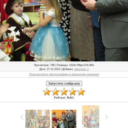
Просмотров
: 798 |
Размеры
: 1024x768px/216.8Kb
Дата
: 27.12.2015 |
Добавил
:
aleksandr_a
Просмотреть фотографию в реальном размере
Рейтинг
:
5.0
/
1