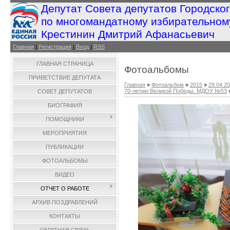
Депутат Совета депутатов Городско
по многомандатному избирательном
Крестинин Дмитрий Афанасьевич
Главная
|
Регистрация
|
Вход
|
RSS
ГЛАВНАЯ СТРАНИЦА
Фотоальбомы
ПРИВЕТСТВИЕ ДЕПУТАТА
Главная
»
Фотоальбом
»
2015
»
29.04.2
70-летию Великой Победы. МДОУ №53
СОВЕТ ДЕПУТАТОВ
БИОГРАФИЯ
ПОМОЩНИКИ
МЕРОПРИЯТИЯ
ПУБЛИКАЦИИ
ФОТОАЛЬБОМЫ
ВИДЕО
ОТЧЕТ О РАБОТЕ
АРХИВ ПОЗДРАВЛЕНИЙ
КОНТАКТЫ