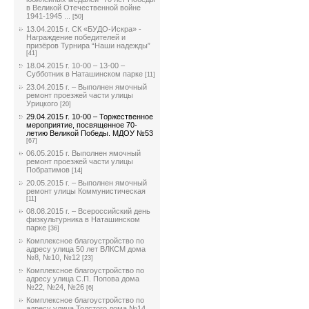
в Великой Отечественной войне
1941-1945 ...
[50]
13.04.2015 г. СК «БУДО-Искра» -
Награждение победителей и
призёров Турнира “Наши надежды”
[41]
18.04.2015 г. 10-00 – 13-00 –
Субботник в Наташинском парке
[11]
23.04.2015 г. – Выполнен ямочный
ремонт проезжей части улицы
Урицкого
[20]
29.04.2015 г. 10-00 – Торжественное
мероприятие, посвященное 70-
летию Великой Победы. МДОУ №53
[67]
06.05.2015 г. Выполнен ямочный
ремонт проезжей части улицы
Побратимов
[14]
20.05.2015 г. – Выполнен ямочный
ремонт улицы Коммунистическая
[11]
08.08.2015 г. – Всероссийский день
физкультурника в Наташинском
парке
[36]
Комплексное благоустройство по
адресу улица 50 лет ВЛКСМ дома
№8, №10, №12
[23]
Комплексное благоустройство по
адресу улица С.П. Попова дома
№22, №24, №26
[6]
Комплексное благоустройство по
адресу улица Толстого дома №14