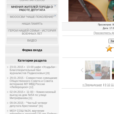
ОБРАТНАЯ СВЯЗЬ
МНЕНИЯ ЖИТЕЛЕЙ ГОРОДА О
РАБОТЕ ДЕПУТАТА
МОООСВИ "НАШЕ ПОКОЛЕНИЕ"
НАША ПАМЯТЬ
Просмотров
: 8
Дата
: 17.
ГЕРОИ НАШЕЙ СЕМЬИ - ИСТОРИЯ
Просмотреть ф
ВОЕННЫХ ЛЕТ
ВИДЕО
Форма входа
Категории раздела
23.01.2015 г. 13-00 кафе «Усадьба» -
Благотворительный бал
журналистов Подмосковья
[20]
29.01.2015 - Совместное совещание
Общественного Совета и Совета
ветеранов МУ МВД России
« Предыдущая
|
9
10
11
«Люберецкое»
[12]
02.04.2015 г. 11-00 – Комиссионный
выезд на дом №54 по улице
Митрофанова
[11]
09.04.2015 - "Чистый четверг
депутата Крестинина"
[91]
МОУ СОШ №24, вручение
юбилейных медалей "70 лет Победы