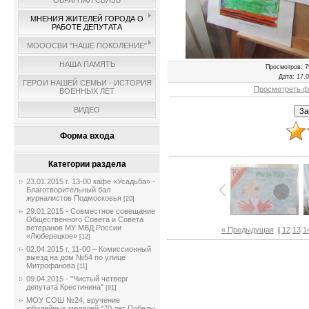
ОБРАТНАЯ СВЯЗЬ
МНЕНИЯ ЖИТЕЛЕЙ ГОРОДА О
РАБОТЕ ДЕПУТАТА
МОООСВИ "НАШЕ ПОКОЛЕНИЕ"
НАША ПАМЯТЬ
Просмотров
: 7
Дата
: 17.
ГЕРОИ НАШЕЙ СЕМЬИ - ИСТОРИЯ
Просмотреть ф
ВОЕННЫХ ЛЕТ
ВИДЕО
Форма входа
Категории раздела
23.01.2015 г. 13-00 кафе «Усадьба» -
Благотворительный бал
журналистов Подмосковья
[20]
29.01.2015 - Совместное совещание
Общественного Совета и Совета
ветеранов МУ МВД России
« Предыдущая
|
12
13
1
«Люберецкое»
[12]
02.04.2015 г. 11-00 – Комиссионный
выезд на дом №54 по улице
Митрофанова
[11]
09.04.2015 - "Чистый четверг
депутата Крестинина"
[91]
МОУ СОШ №24, вручение
юбилейных медалей "70 лет Победы