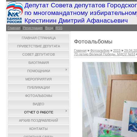
Депутат Совета депутатов Городско
по многомандатному избирательном
Крестинин Дмитрий Афанасьевич
Главная
|
Регистрация
|
Вход
|
RSS
ГЛАВНАЯ СТРАНИЦА
Фотоальбомы
ПРИВЕТСТВИЕ ДЕПУТАТА
Главная
»
Фотоальбом
»
2015
»
29.04.2
70-летию Великой Победы. МДОУ №53
СОВЕТ ДЕПУТАТОВ
БИОГРАФИЯ
ПОМОЩНИКИ
МЕРОПРИЯТИЯ
ПУБЛИКАЦИИ
ФОТОАЛЬБОМЫ
ВИДЕО
ОТЧЕТ О РАБОТЕ
АРХИВ ПОЗДРАВЛЕНИЙ
КОНТАКТЫ