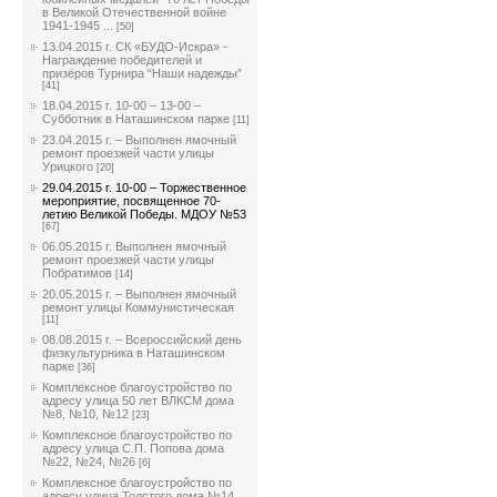
в Великой Отечественной войне
1941-1945 ...
[50]
13.04.2015 г. СК «БУДО-Искра» -
Награждение победителей и
призёров Турнира “Наши надежды”
[41]
18.04.2015 г. 10-00 – 13-00 –
Субботник в Наташинском парке
[11]
23.04.2015 г. – Выполнен ямочный
ремонт проезжей части улицы
Урицкого
[20]
29.04.2015 г. 10-00 – Торжественное
мероприятие, посвященное 70-
летию Великой Победы. МДОУ №53
[67]
06.05.2015 г. Выполнен ямочный
ремонт проезжей части улицы
Побратимов
[14]
20.05.2015 г. – Выполнен ямочный
ремонт улицы Коммунистическая
[11]
08.08.2015 г. – Всероссийский день
физкультурника в Наташинском
парке
[36]
Комплексное благоустройство по
адресу улица 50 лет ВЛКСМ дома
№8, №10, №12
[23]
Комплексное благоустройство по
адресу улица С.П. Попова дома
№22, №24, №26
[6]
Комплексное благоустройство по
адресу улица Толстого дома №14