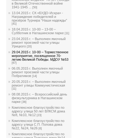
в Великой Отечественной войне
1941-1945 ...
[50]
13.04.2015 г. СК «БУДО-Искра» -
Награждение победителей и
призёров Турнира “Наши надежды”
[41]
18.04.2015 г. 10-00 – 13-00 –
Субботник в Наташинском парке
[11]
23.04.2015 г. – Выполнен ямочный
ремонт проезжей части улицы
Урицкого
[20]
29.04.2015 г. 10-00 – Торжественное
мероприятие, посвященное 70-
летию Великой Победы. МДОУ №53
[67]
06.05.2015 г. Выполнен ямочный
ремонт проезжей части улицы
Побратимов
[14]
20.05.2015 г. – Выполнен ямочный
ремонт улицы Коммунистическая
[11]
08.08.2015 г. – Всероссийский день
физкультурника в Наташинском
парке
[36]
Комплексное благоустройство по
адресу улица 50 лет ВЛКСМ дома
№8, №10, №12
[23]
Комплексное благоустройство по
адресу улица С.П. Попова дома
№22, №24, №26
[6]
Комплексное благоустройство по
адресу улица Толстого дома №14