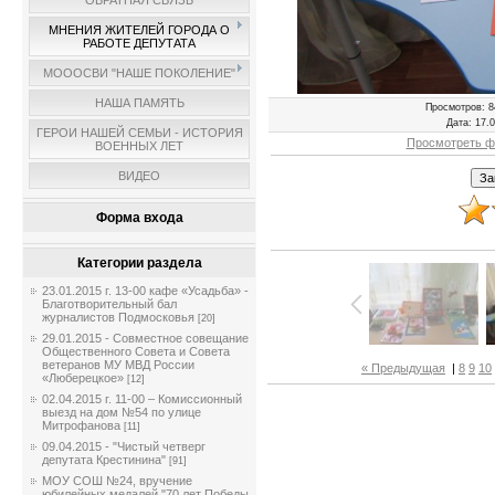
ОБРАТНАЯ СВЯЗЬ
МНЕНИЯ ЖИТЕЛЕЙ ГОРОДА О
РАБОТЕ ДЕПУТАТА
МОООСВИ "НАШЕ ПОКОЛЕНИЕ"
НАША ПАМЯТЬ
Просмотров
: 8
Дата
: 17.
ГЕРОИ НАШЕЙ СЕМЬИ - ИСТОРИЯ
Просмотреть ф
ВОЕННЫХ ЛЕТ
ВИДЕО
Форма входа
Категории раздела
23.01.2015 г. 13-00 кафе «Усадьба» -
Благотворительный бал
журналистов Подмосковья
[20]
29.01.2015 - Совместное совещание
Общественного Совета и Совета
ветеранов МУ МВД России
« Предыдущая
|
8
9
10
«Люберецкое»
[12]
02.04.2015 г. 11-00 – Комиссионный
выезд на дом №54 по улице
Митрофанова
[11]
09.04.2015 - "Чистый четверг
депутата Крестинина"
[91]
МОУ СОШ №24, вручение
юбилейных медалей "70 лет Победы