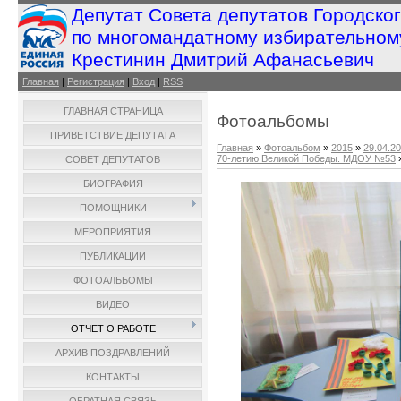
Депутат Совета депутатов Городско
по многомандатному избирательном
Крестинин Дмитрий Афанасьевич
Главная
|
Регистрация
|
Вход
|
RSS
ГЛАВНАЯ СТРАНИЦА
Фотоальбомы
ПРИВЕТСТВИЕ ДЕПУТАТА
Главная
»
Фотоальбом
»
2015
»
29.04.2
70-летию Великой Победы. МДОУ №53
СОВЕТ ДЕПУТАТОВ
БИОГРАФИЯ
ПОМОЩНИКИ
МЕРОПРИЯТИЯ
ПУБЛИКАЦИИ
ФОТОАЛЬБОМЫ
ВИДЕО
ОТЧЕТ О РАБОТЕ
АРХИВ ПОЗДРАВЛЕНИЙ
КОНТАКТЫ