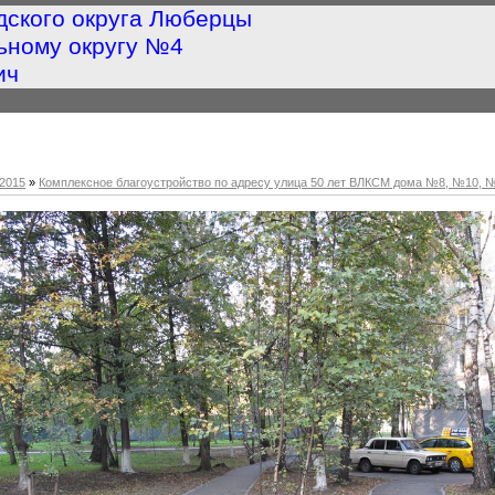
дского округа Люберцы
ьному округу №4
ич
2015
»
Комплексное благоустройство по адресу улица 50 лет ВЛКСМ дома №8, №10, 