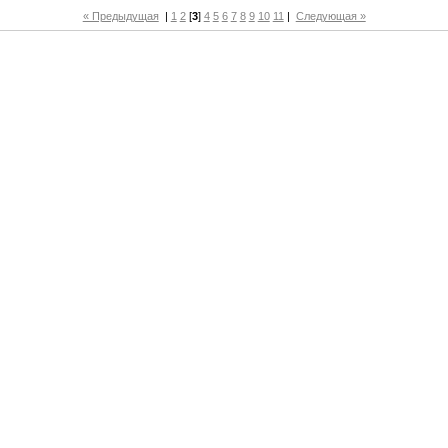
« Предыдущая
|
1
2
[
3
]
4
5
6
7
8
9
10
11
|
Следующая »