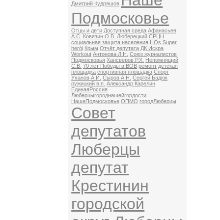
Наше
Дмитрий Кудряшов
Подмосковье
Отцы и дети
Доступная среда
Афанасьев
А.С.
Ковязин О.В.
Люберецкий СРЦН
социальная защита населения
HQs Super
herói
Крым
Отчёт депутата
ДК Искра
Workout
Антонова Л.Н.
Союз журналистов
Подмосковья
Хансверов Р.Х.
Непомнящий
С.В.
70 лет Победы в ВОВ
ремонт
детская
площадка
спортивная площадка
Спорт
Уханов А.И.
Сыров А.Н.
Сергей Бадюк
ружицкий в.п.
Александр Карелин
ЕдинаяРоссия
Люберцыгороднашейгордости
НашеПодмосковье
ОПМО
городЛюберцы
Совет
депутатов
Люберцы
депутат
Крестинин
городской