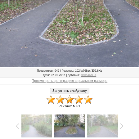
Просмотров
: 946 |
Размеры
: 1024x768px/356.8Kb
Дата
: 07.01.2016 |
Добавил
:
aleksandr_a
Просмотреть фотографию в реальном размере
Рейтинг
:
5.0
/
1