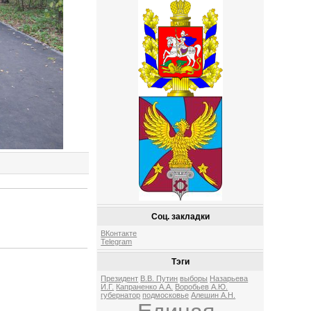
Соц. закладки
ВКонтакте
Telegram
Тэги
Президент
В.В. Путин
выборы
Назарьева
И.Г.
Капраненко А.А.
Воробьев А.Ю.
губернатор
подмосковье
Алешин А.Н.