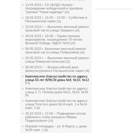
13.04.2015 г. СК «БУДО-Искра» -
Награждение победителей и призёров
Турнира “Наши надежды”
[41]
18.04.2015 г. 10-00 – 13-00 – Субботник в
Наташинском парке
[11]
23.04.2015 г. – Выполнен ямочный ремонт
проезжей части улицы Урицкого
[20]
29.04.2015 г. 10-00 – Торжественное
мероприятие, посвященное 70-летию
Великой Победы. МДОУ №53
[67]
06.05.2015 г. Выполнен ямочный ремонт
проезжей части улицы Побратимов
[14]
20.05.2015 г. – Выполнен ямочный ремонт
улицы Коммунистическая
[11]
08.08.2015 г. – Всероссийский день
физкультурника в Наташинском парке
[36]
Комплексное благоустройство по адресу
улица 50 лет ВЛКСМ дома №8, №10, №12
[23]
Комплексное благоустройство по адресу
улица С.П. Попова дома №22, №24, №26
[6]
Комплексное благоустройство по адресу
улица Толстого дома №14 корп. 1 и №14
корп. 2
[9]
30.10.2015 г. 12-00 – Подведение итогов
районного этапа конкурса «Мамы
Подмосковья»
[15]
Игровая площадка – ул. 8 Марта, у дома
№26 корп. 1
[8]