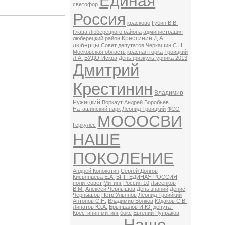
Единая
светофор
Россия
красково
Губин В.В.
Глава Люберецкого района
администрация
Крестинин Д.А.
люберецкий район
люберцы
Совет депутатов
Черкашин С.Н.
Московская область
красная горка
Троицкий
Л.А.
БУДО-Искра
День физкультурника 2013
Дмитрий
Крестинин
Владимир
Ружицкий
Воркаут
Андрей Воробьев
Наташинский парк
Леонид Троицкий
ФСО
МОООСВИ
Геркулес
НАШЕ
ПОКОЛЕНИЕ
Андрей Конокотин
Сергей Долгов
Кисвянцева Е.А.
ВПП ЕДИНАЯ РОССИЯ
политсовет
Митинг
Россия 10
Лысенков
В.М.
Алексей Чернышов
День знаний
Денис
Чернышов
Петр Ульянов
Леонид Троийкий
Антонов С.Н.
Владимир Волков
Юдаков С.В.
Липатов Ю.А.
Брынцалов И.Ю.
депутат
Крестинин митинг
бокс
Евгений Чупраков