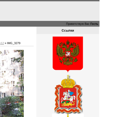
Приветствую Вас
Гость
Ссылки
№12
» IMG_3279