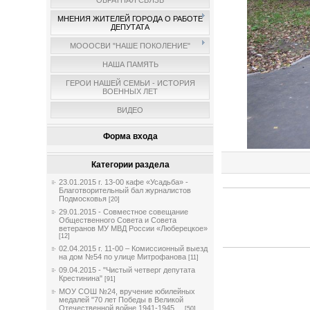
ОБРАТНАЯ СВЯЗЬ
МНЕНИЯ ЖИТЕЛЕЙ ГОРОДА О РАБОТЕ
ДЕПУТАТА
МОООСВИ "НАШЕ ПОКОЛЕНИЕ"
НАША ПАМЯТЬ
ГЕРОИ НАШЕЙ СЕМЬИ - ИСТОРИЯ
ВОЕННЫХ ЛЕТ
ВИДЕО
Форма входа
Категории раздела
23.01.2015 г. 13-00 кафе «Усадьба» -
Благотворительный бал журналистов
Подмосковья
[20]
29.01.2015 - Совместное совещание
Общественного Совета и Совета
ветеранов МУ МВД России «Люберецкое»
[12]
02.04.2015 г. 11-00 – Комиссионный выезд
на дом №54 по улице Митрофанова
[11]
09.04.2015 - "Чистый четверг депутата
Крестинина"
[91]
МОУ СОШ №24, вручение юбилейных
медалей "70 лет Победы в Великой
Отечественной войне 1941-1945 ...
[50]