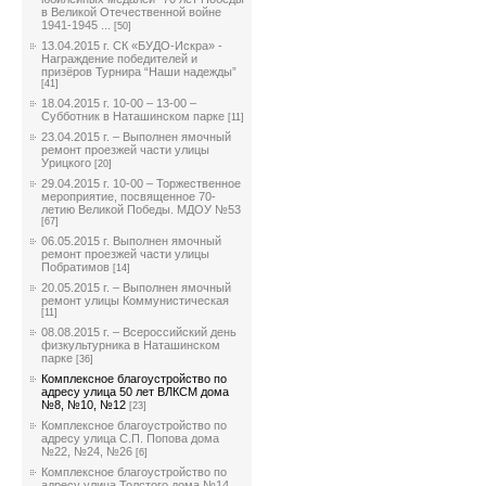
в Великой Отечественной войне
1941-1945 ...
[50]
13.04.2015 г. СК «БУДО-Искра» -
Награждение победителей и
призёров Турнира “Наши надежды”
[41]
18.04.2015 г. 10-00 – 13-00 –
Субботник в Наташинском парке
[11]
23.04.2015 г. – Выполнен ямочный
ремонт проезжей части улицы
Урицкого
[20]
29.04.2015 г. 10-00 – Торжественное
мероприятие, посвященное 70-
летию Великой Победы. МДОУ №53
[67]
06.05.2015 г. Выполнен ямочный
ремонт проезжей части улицы
Побратимов
[14]
20.05.2015 г. – Выполнен ямочный
ремонт улицы Коммунистическая
[11]
08.08.2015 г. – Всероссийский день
физкультурника в Наташинском
парке
[36]
Комплексное благоустройство по
адресу улица 50 лет ВЛКСМ дома
№8, №10, №12
[23]
Комплексное благоустройство по
адресу улица С.П. Попова дома
№22, №24, №26
[6]
Комплексное благоустройство по
адресу улица Толстого дома №14