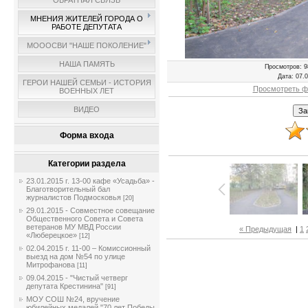
ОБРАТНАЯ СВЯЗЬ
МНЕНИЯ ЖИТЕЛЕЙ ГОРОДА О
РАБОТЕ ДЕПУТАТА
МОООСВИ "НАШЕ ПОКОЛЕНИЕ"
НАША ПАМЯТЬ
Просмотров
: 9
Дата
: 07.
ГЕРОИ НАШЕЙ СЕМЬИ - ИСТОРИЯ
Просмотреть ф
ВОЕННЫХ ЛЕТ
ВИДЕО
Форма входа
Категории раздела
23.01.2015 г. 13-00 кафе «Усадьба» -
Благотворительный бал
журналистов Подмосковья
[20]
29.01.2015 - Совместное совещание
Общественного Совета и Совета
ветеранов МУ МВД России
« Предыдущая
|
1
«Люберецкое»
[12]
02.04.2015 г. 11-00 – Комиссионный
выезд на дом №54 по улице
Митрофанова
[11]
09.04.2015 - "Чистый четверг
депутата Крестинина"
[91]
МОУ СОШ №24, вручение
юбилейных медалей "70 лет Победы