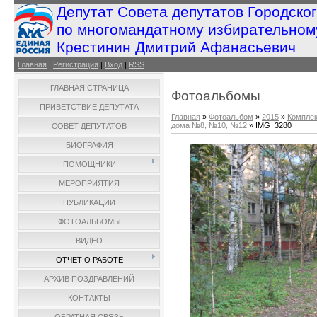
Депутат Совета депутатов Городско
по многомандатному избирательном
Крестинин Дмитрий Афанасьевич
Главная
|
Регистрация
|
Вход
|
RSS
ГЛАВНАЯ СТРАНИЦА
Фотоальбомы
ПРИВЕТСТВИЕ ДЕПУТАТА
Главная
»
Фотоальбом
»
2015
»
Комплек
дома №8, №10, №12
» IMG_3280
СОВЕТ ДЕПУТАТОВ
БИОГРАФИЯ
ПОМОЩНИКИ
МЕРОПРИЯТИЯ
ПУБЛИКАЦИИ
ФОТОАЛЬБОМЫ
ВИДЕО
ОТЧЕТ О РАБОТЕ
АРХИВ ПОЗДРАВЛЕНИЙ
КОНТАКТЫ