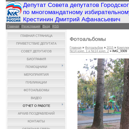
Депутат Совета депутатов Городско
по многомандатному избирательном
Крестинин Дмитрий Афанасьевич
Главная
|
Регистрация
|
Вход
|
RSS
ГЛАВНАЯ СТРАНИЦА
Фотоальбомы
ПРИВЕТСТВИЕ ДЕПУТАТА
Главная
»
Фотоальбом
»
2015
»
Комплек
№14 корп. 1 и №14 корп. 2
» IMG_3309
СОВЕТ ДЕПУТАТОВ
БИОГРАФИЯ
ПОМОЩНИКИ
МЕРОПРИЯТИЯ
ПУБЛИКАЦИИ
ФОТОАЛЬБОМЫ
ВИДЕО
ОТЧЕТ О РАБОТЕ
АРХИВ ПОЗДРАВЛЕНИЙ
КОНТАКТЫ