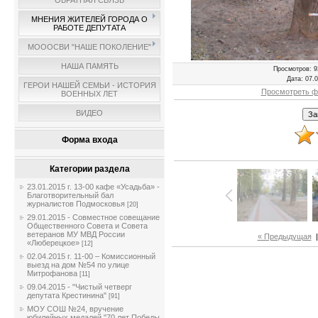
ОБРАТНАЯ СВЯЗЬ
МНЕНИЯ ЖИТЕЛЕЙ ГОРОДА О
РАБОТЕ ДЕПУТАТА
МОООСВИ "НАШЕ ПОКОЛЕНИЕ"
НАША ПАМЯТЬ
Просмотров
: 9
Дата
: 07.
ГЕРОИ НАШЕЙ СЕМЬИ - ИСТОРИЯ
Просмотреть ф
ВОЕННЫХ ЛЕТ
ВИДЕО
Форма входа
Категории раздела
23.01.2015 г. 13-00 кафе «Усадьба» -
Благотворительный бал
журналистов Подмосковья
[20]
29.01.2015 - Совместное совещание
Общественного Совета и Совета
ветеранов МУ МВД России
« Предыдущая
«Люберецкое»
[12]
02.04.2015 г. 11-00 – Комиссионный
выезд на дом №54 по улице
Митрофанова
[11]
09.04.2015 - "Чистый четверг
депутата Крестинина"
[91]
МОУ СОШ №24, вручение
юбилейных медалей "70 лет Победы