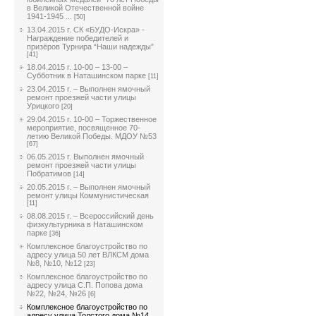
в Великой Отечественной войне
1941-1945 ...
[50]
13.04.2015 г. СК «БУДО-Искра» -
Награждение победителей и
призёров Турнира “Наши надежды”
[41]
18.04.2015 г. 10-00 – 13-00 –
Субботник в Наташинском парке
[11]
23.04.2015 г. – Выполнен ямочный
ремонт проезжей части улицы
Урицкого
[20]
29.04.2015 г. 10-00 – Торжественное
мероприятие, посвященное 70-
летию Великой Победы. МДОУ №53
[67]
06.05.2015 г. Выполнен ямочный
ремонт проезжей части улицы
Побратимов
[14]
20.05.2015 г. – Выполнен ямочный
ремонт улицы Коммунистическая
[11]
08.08.2015 г. – Всероссийский день
физкультурника в Наташинском
парке
[36]
Комплексное благоустройство по
адресу улица 50 лет ВЛКСМ дома
№8, №10, №12
[23]
Комплексное благоустройство по
адресу улица С.П. Попова дома
№22, №24, №26
[6]
Комплексное благоустройство по
адресу улица Толстого дома №14