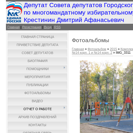
Депутат Совета депутатов Городско
по многомандатному избирательном
Крестинин Дмитрий Афанасьевич
Главная
|
Регистрация
|
Вход
|
RSS
ГЛАВНАЯ СТРАНИЦА
Фотоальбомы
ПРИВЕТСТВИЕ ДЕПУТАТА
Главная
»
Фотоальбом
»
2015
»
Комплек
№14 корп. 1 и №14 корп. 2
» IMG_3311
СОВЕТ ДЕПУТАТОВ
БИОГРАФИЯ
ПОМОЩНИКИ
МЕРОПРИЯТИЯ
ПУБЛИКАЦИИ
ФОТОАЛЬБОМЫ
ВИДЕО
ОТЧЕТ О РАБОТЕ
АРХИВ ПОЗДРАВЛЕНИЙ
КОНТАКТЫ