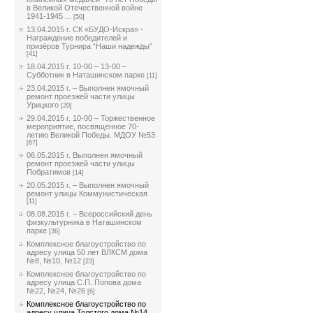
в Великой Отечественной войне
1941-1945 ...
[50]
13.04.2015 г. СК «БУДО-Искра» -
Награждение победителей и
призёров Турнира “Наши надежды”
[41]
18.04.2015 г. 10-00 – 13-00 –
Субботник в Наташинском парке
[11]
23.04.2015 г. – Выполнен ямочный
ремонт проезжей части улицы
Урицкого
[20]
29.04.2015 г. 10-00 – Торжественное
мероприятие, посвященное 70-
летию Великой Победы. МДОУ №53
[67]
06.05.2015 г. Выполнен ямочный
ремонт проезжей части улицы
Побратимов
[14]
20.05.2015 г. – Выполнен ямочный
ремонт улицы Коммунистическая
[11]
08.08.2015 г. – Всероссийский день
физкультурника в Наташинском
парке
[36]
Комплексное благоустройство по
адресу улица 50 лет ВЛКСМ дома
№8, №10, №12
[23]
Комплексное благоустройство по
адресу улица С.П. Попова дома
№22, №24, №26
[6]
Комплексное благоустройство по
адресу улица Толстого дома №14