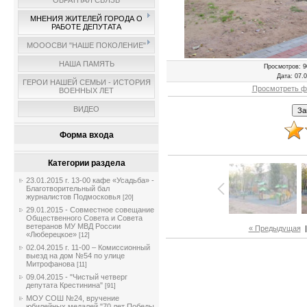
ОБРАТНАЯ СВЯЗЬ
МНЕНИЯ ЖИТЕЛЕЙ ГОРОДА О
РАБОТЕ ДЕПУТАТА
МОООСВИ "НАШЕ ПОКОЛЕНИЕ"
НАША ПАМЯТЬ
Просмотров
: 
Дата
: 07.
ГЕРОИ НАШЕЙ СЕМЬИ - ИСТОРИЯ
Просмотреть ф
ВОЕННЫХ ЛЕТ
ВИДЕО
Форма входа
Категории раздела
23.01.2015 г. 13-00 кафе «Усадьба» -
Благотворительный бал
журналистов Подмосковья
[20]
29.01.2015 - Совместное совещание
Общественного Совета и Совета
ветеранов МУ МВД России
« Предыдущая
«Люберецкое»
[12]
02.04.2015 г. 11-00 – Комиссионный
выезд на дом №54 по улице
Митрофанова
[11]
09.04.2015 - "Чистый четверг
депутата Крестинина"
[91]
МОУ СОШ №24, вручение
юбилейных медалей "70 лет Победы