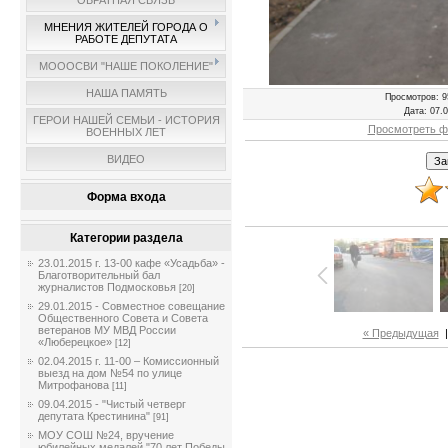
ОБРАТНАЯ СВЯЗЬ
МНЕНИЯ ЖИТЕЛЕЙ ГОРОДА О
РАБОТЕ ДЕПУТАТА
МОООСВИ "НАШЕ ПОКОЛЕНИЕ"
НАША ПАМЯТЬ
Просмотров
: 9
Дата
: 07.
ГЕРОИ НАШЕЙ СЕМЬИ - ИСТОРИЯ
Просмотреть ф
ВОЕННЫХ ЛЕТ
ВИДЕО
Форма входа
Категории раздела
23.01.2015 г. 13-00 кафе «Усадьба» -
Благотворительный бал
журналистов Подмосковья
[20]
29.01.2015 - Совместное совещание
Общественного Совета и Совета
ветеранов МУ МВД России
« Предыдущая
«Люберецкое»
[12]
02.04.2015 г. 11-00 – Комиссионный
выезд на дом №54 по улице
Митрофанова
[11]
09.04.2015 - "Чистый четверг
депутата Крестинина"
[91]
МОУ СОШ №24, вручение
юбилейных медалей "70 лет Победы