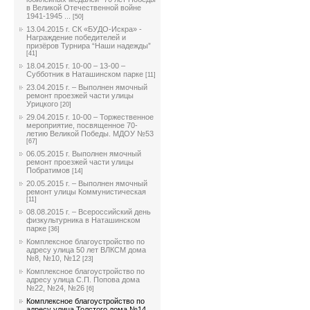
в Великой Отечественной войне
1941-1945 ...
[50]
13.04.2015 г. СК «БУДО-Искра» -
Награждение победителей и
призёров Турнира “Наши надежды”
[41]
18.04.2015 г. 10-00 – 13-00 –
Субботник в Наташинском парке
[11]
23.04.2015 г. – Выполнен ямочный
ремонт проезжей части улицы
Урицкого
[20]
29.04.2015 г. 10-00 – Торжественное
мероприятие, посвященное 70-
летию Великой Победы. МДОУ №53
[67]
06.05.2015 г. Выполнен ямочный
ремонт проезжей части улицы
Побратимов
[14]
20.05.2015 г. – Выполнен ямочный
ремонт улицы Коммунистическая
[11]
08.08.2015 г. – Всероссийский день
физкультурника в Наташинском
парке
[36]
Комплексное благоустройство по
адресу улица 50 лет ВЛКСМ дома
№8, №10, №12
[23]
Комплексное благоустройство по
адресу улица С.П. Попова дома
№22, №24, №26
[6]
Комплексное благоустройство по
адресу улица Толстого дома №14