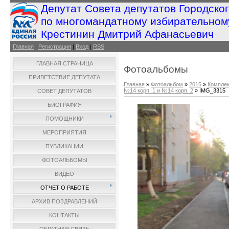
Депутат Совета депутатов Городско
по многомандатному избирательном
Крестинин Дмитрий Афанасьевич
Главная
|
Регистрация
|
Вход
|
RSS
ГЛАВНАЯ СТРАНИЦА
Фотоальбомы
ПРИВЕТСТВИЕ ДЕПУТАТА
Главная
»
Фотоальбом
»
2015
»
Комплек
№14 корп. 1 и №14 корп. 2
» IMG_3315
СОВЕТ ДЕПУТАТОВ
БИОГРАФИЯ
ПОМОЩНИКИ
МЕРОПРИЯТИЯ
ПУБЛИКАЦИИ
ФОТОАЛЬБОМЫ
ВИДЕО
ОТЧЕТ О РАБОТЕ
АРХИВ ПОЗДРАВЛЕНИЙ
КОНТАКТЫ