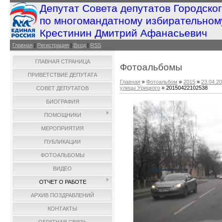
Депутат Совета депутатов Городско
по многомандатному избирательном
Крестинин Дмитрий Афанасьевич
Главная
|
Регистрация
|
Вход
|
RSS
ГЛАВНАЯ СТРАНИЦА
Фотоальбомы
ПРИВЕТСТВИЕ ДЕПУТАТА
Главная
»
Фотоальбом
»
2015
»
23.04.2
улицы Урицкого
» 20150422102538
СОВЕТ ДЕПУТАТОВ
БИОГРАФИЯ
ПОМОЩНИКИ
МЕРОПРИЯТИЯ
ПУБЛИКАЦИИ
ФОТОАЛЬБОМЫ
ВИДЕО
ОТЧЕТ О РАБОТЕ
АРХИВ ПОЗДРАВЛЕНИЙ
КОНТАКТЫ