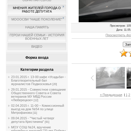
ОБРАТНАЯ СВЯЗЬ
МНЕНИЯ ЖИТЕЛЕЙ ГОРОДА О
РАБОТЕ ДЕПУТАТА
МОООСВИ "НАШЕ ПОКОЛЕНИЕ"
Просмотров
: 105
НАША ПАМЯТЬ
Дата
: 11.05
Просмотреть фо
ГЕРОИ НАШЕЙ СЕМЬИ - ИСТОРИЯ
ВОЕННЫХ ЛЕТ
ВИДЕО
Форма входа
Категории раздела
23.01.2015 г. 13-00 кафе «Усадьба» -
Благотворительный бал
журналистов Подмосковья
[20]
29.01.2015 - Совместное совещание
Общественного Совета и Совета
« Предыдущая
|
1
2
ветеранов МУ МВД России
«Люберецкое»
[12]
02.04.2015 г. 11-00 – Комиссионный
выезд на дом №54 по улице
Митрофанова
[11]
09.04.2015 - "Чистый четверг
депутата Крестинина"
[91]
МОУ СОШ №24, вручение
юбилейных медалей "70 лет Победы