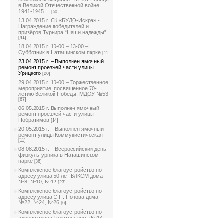
в Великой Отечественной войне
1941-1945 ...
[50]
13.04.2015 г. СК «БУДО-Искра» -
Награждение победителей и
призёров Турнира “Наши надежды”
[41]
18.04.2015 г. 10-00 – 13-00 –
Субботник в Наташинском парке
[11]
23.04.2015 г. – Выполнен ямочный
ремонт проезжей части улицы
Урицкого
[20]
29.04.2015 г. 10-00 – Торжественное
мероприятие, посвященное 70-
летию Великой Победы. МДОУ №53
[67]
06.05.2015 г. Выполнен ямочный
ремонт проезжей части улицы
Побратимов
[14]
20.05.2015 г. – Выполнен ямочный
ремонт улицы Коммунистическая
[11]
08.08.2015 г. – Всероссийский день
физкультурника в Наташинском
парке
[36]
Комплексное благоустройство по
адресу улица 50 лет ВЛКСМ дома
№8, №10, №12
[23]
Комплексное благоустройство по
адресу улица С.П. Попова дома
№22, №24, №26
[6]
Комплексное благоустройство по
адресу улица Толстого дома №14