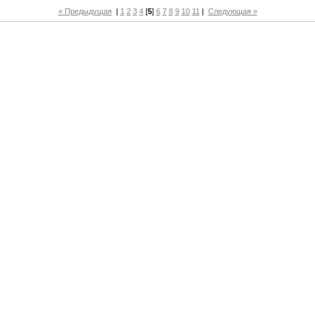
« Предыдущая
|
1
2
3
4
[
5
]
6
7
8
9
10
11
|
Следующая »