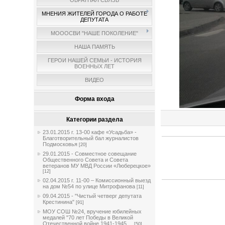
ОБРАТНАЯ СВЯЗЬ
МНЕНИЯ ЖИТЕЛЕЙ ГОРОДА О РАБОТЕ
ДЕПУТАТА
МОООСВИ "НАШЕ ПОКОЛЕНИЕ"
НАША ПАМЯТЬ
ГЕРОИ НАШЕЙ СЕМЬИ - ИСТОРИЯ
ВОЕННЫХ ЛЕТ
ВИДЕО
Форма входа
Категории раздела
23.01.2015 г. 13-00 кафе «Усадьба» -
Благотворительный бал журналистов
Подмосковья
[20]
29.01.2015 - Совместное совещание
Общественного Совета и Совета
ветеранов МУ МВД России «Люберецкое»
[12]
02.04.2015 г. 11-00 – Комиссионный выезд
на дом №54 по улице Митрофанова
[11]
09.04.2015 - "Чистый четверг депутата
Крестинина"
[91]
МОУ СОШ №24, вручение юбилейных
медалей "70 лет Победы в Великой
Отечественной войне 1941-1945 ...
[50]