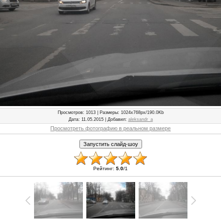
Просмотров
: 1013 |
Размеры
: 1024x768px/190.0Kb
Дата
: 11.05.2015 |
Добавил
:
aleksandr_a
Просмотреть фотографию в реальном размере
Рейтинг
:
5.0
/
1