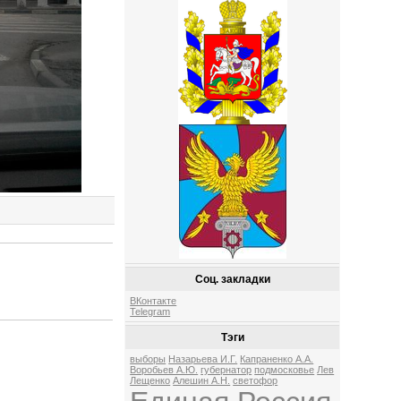
Соц. закладки
ВКонтакте
Telegram
Тэги
выборы
Назарьева И.Г.
Капраненко А.А.
Воробьев А.Ю.
губернатор
подмосковье
Лев
Лещенко
Алешин А.Н.
светофор