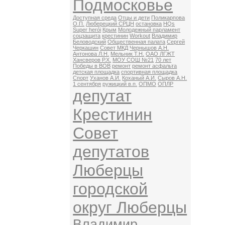
Подмосковье
Доступная среда
Отцы и дети
Поликарпова
О.П.
Люберецкий СРЦН
остановка
HQs
Super herói
Крым
Молодежный парламент
соцзащита
крестинин
Workout
Владимир
Беловодский
Общественная палата
Сергей
Черкашин
Совет МКД
Чернышов А.Н.
Антонова Л.Н.
Мельник Т.Н.
ОАО ЛГЖТ
Хансверов Р.Х.
МОУ СОШ №21
70 лет
Победы в ВОВ
ремонт
ремонт асфальта
детская площадка
спортивная площадка
Спорт
Уханов А.И.
Коханый А.И.
Сыров А.Н.
1 сентября
ружицкий в.п.
ОПМО
ОПЛР
депутат
Крестинин
Совет
депутатов
Люберцы
городской
округ Люберцы
Владимир