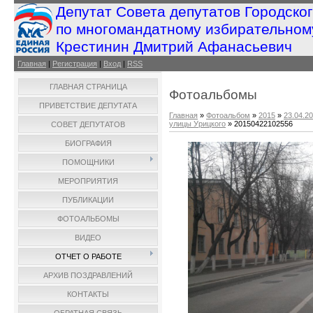
Депутат Совета депутатов Городско
по многомандатному избирательном
Крестинин Дмитрий Афанасьевич
Главная
|
Регистрация
|
Вход
|
RSS
ГЛАВНАЯ СТРАНИЦА
Фотоальбомы
ПРИВЕТСТВИЕ ДЕПУТАТА
Главная
»
Фотоальбом
»
2015
»
23.04.2
улицы Урицкого
» 20150422102556
СОВЕТ ДЕПУТАТОВ
БИОГРАФИЯ
ПОМОЩНИКИ
МЕРОПРИЯТИЯ
ПУБЛИКАЦИИ
ФОТОАЛЬБОМЫ
ВИДЕО
ОТЧЕТ О РАБОТЕ
АРХИВ ПОЗДРАВЛЕНИЙ
КОНТАКТЫ