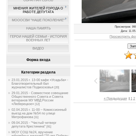
ОБРАТНАЯ СВЯЗЬ
МНЕНИЯ ЖИТЕЛЕЙ ГОРОДА О
РАБОТЕ ДЕПУТАТА
МОООСВИ "НАШЕ ПОКОЛЕНИЕ"
Просмотров
: 99
НАША ПАМЯТЬ
Дата
: 11.05
Просмотреть фо
ГЕРОИ НАШЕЙ СЕМЬИ - ИСТОРИЯ
ВОЕННЫХ ЛЕТ
ВИДЕО
Форма входа
Категории раздела
23.01.2015 г. 13-00 кафе «Усадьба» -
Благотворительный бал
журналистов Подмосковья
[20]
29.01.2015 - Совместное совещание
Общественного Совета и Совета
« Предыдущая
|
1
2
ветеранов МУ МВД России
«Люберецкое»
[12]
02.04.2015 г. 11-00 – Комиссионный
выезд на дом №54 по улице
Митрофанова
[11]
09.04.2015 - "Чистый четверг
депутата Крестинина"
[91]
МОУ СОШ №24, вручение
юбилейных медалей "70 лет Победы