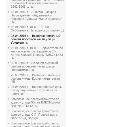
в Великой Отечественной войне
1941-1945 ...
[50]
13.04.2015 г. СК «БУДО-Искра» -
Награждение победителей и
призёров Турнира “Наши надежды”
[41]
18.04.2015 г. 10-00 – 13-00 –
Субботник в Наташинском парке
[11]
23.04.2015 г. – Выполнен ямочный
ремонт проезжей части улицы
Урицкого
[20]
29.04.2015 г. 10-00 – Торжественное
мероприятие, посвященное 70-
летию Великой Победы. МДОУ №53
[67]
06.05.2015 г. Выполнен ямочный
ремонт проезжей части улицы
Побратимов
[14]
20.05.2015 г. – Выполнен ямочный
ремонт улицы Коммунистическая
[11]
08.08.2015 г. – Всероссийский день
физкультурника в Наташинском
парке
[36]
Комплексное благоустройство по
адресу улица 50 лет ВЛКСМ дома
№8, №10, №12
[23]
Комплексное благоустройство по
адресу улица С.П. Попова дома
№22, №24, №26
[6]
Комплексное благоустройство по
адресу улица Толстого дома №14