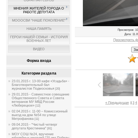
ОБРАТНАЯ СВЯЗЬ
МНЕНИЯ ЖИТЕЛЕЙ ГОРОДА О
РАБОТЕ ДЕПУТАТА
МОООСВИ "НАШЕ ПОКОЛЕНИЕ"
НАША ПАМЯТЬ
Просмотров
: 1
Дата
: 11.
ГЕРОИ НАШЕЙ СЕМЬИ - ИСТОРИЯ
Просмотреть ф
ВОЕННЫХ ЛЕТ
ВИДЕО
Форма входа
Категории раздела
23.01.2015 г. 13-00 кафе «Усадьба» -
Благотворительный бал
журналистов Подмосковья
[20]
29.01.2015 - Совместное совещание
Общественного Совета и Совета
ветеранов МУ МВД России
« Предыдущая
|
3
4
«Люберецкое»
[12]
02.04.2015 г. 11-00 – Комиссионный
выезд на дом №54 по улице
Митрофанова
[11]
09.04.2015 - "Чистый четверг
депутата Крестинина"
[91]
МОУ СОШ №24, вручение
юбилейных медалей "70 лет Победы