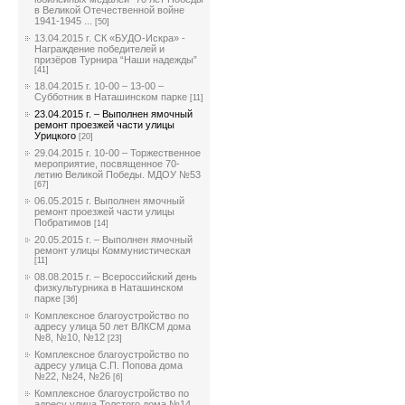
в Великой Отечественной войне
1941-1945 ...
[50]
13.04.2015 г. СК «БУДО-Искра» -
Награждение победителей и
призёров Турнира “Наши надежды”
[41]
18.04.2015 г. 10-00 – 13-00 –
Субботник в Наташинском парке
[11]
23.04.2015 г. – Выполнен ямочный
ремонт проезжей части улицы
Урицкого
[20]
29.04.2015 г. 10-00 – Торжественное
мероприятие, посвященное 70-
летию Великой Победы. МДОУ №53
[67]
06.05.2015 г. Выполнен ямочный
ремонт проезжей части улицы
Побратимов
[14]
20.05.2015 г. – Выполнен ямочный
ремонт улицы Коммунистическая
[11]
08.08.2015 г. – Всероссийский день
физкультурника в Наташинском
парке
[36]
Комплексное благоустройство по
адресу улица 50 лет ВЛКСМ дома
№8, №10, №12
[23]
Комплексное благоустройство по
адресу улица С.П. Попова дома
№22, №24, №26
[6]
Комплексное благоустройство по
адресу улица Толстого дома №14