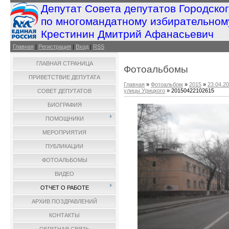
Депутат Совета депутатов Городско
по многомандатному избирательном
Крестинин Дмитрий Афанасьевич
Главная
|
Регистрация
|
Вход
|
RSS
ГЛАВНАЯ СТРАНИЦА
Фотоальбомы
ПРИВЕТСТВИЕ ДЕПУТАТА
Главная
»
Фотоальбом
»
2015
»
23.04.2
улицы Урицкого
» 20150422102615
СОВЕТ ДЕПУТАТОВ
БИОГРАФИЯ
ПОМОЩНИКИ
МЕРОПРИЯТИЯ
ПУБЛИКАЦИИ
ФОТОАЛЬБОМЫ
ВИДЕО
ОТЧЕТ О РАБОТЕ
АРХИВ ПОЗДРАВЛЕНИЙ
КОНТАКТЫ