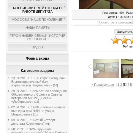
ОБРАТНАЯ СВЯЗЬ
МНЕНИЯ ЖИТЕЛЕЙ ГОРОДА О
РАБОТЕ ДЕПУТАТА
Просмотров
: 879 |
Разм
Дата
: 17.05.2015 |
МОООСВИ "НАШЕ ПОКОЛЕНИЕ"
Просмотреть фотограф
НАША ПАМЯТЬ
ГЕРОИ НАШЕЙ СЕМЬИ - ИСТОРИЯ
ВОЕННЫХ ЛЕТ
Рейти
ВИДЕО
Форма входа
Категории раздела
23.01.2015 г. 13-00 кафе «Усадьба» -
Благотворительный бал
« Предыдущая
|
1
2
[
3
]
4
5
журналистов Подмосковья
[20]
29.01.2015 - Совместное совещание
Общественного Совета и Совета
ветеранов МУ МВД России
«Люберецкое»
[12]
02.04.2015 г. 11-00 – Комиссионный
выезд на дом №54 по улице
Митрофанова
[11]
09.04.2015 - "Чистый четверг
депутата Крестинина"
[91]
МОУ СОШ №24, вручение
юбилейных медалей "70 лет Победы