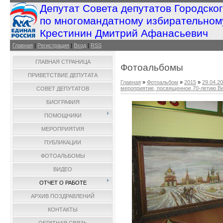
Депутат Совета депутатов Городско
по многомандатному избирательном
Крестинин Дмитрий Афанасьевич
Главная
|
Регистрация
|
Вход
|
RSS
ГЛАВНАЯ СТРАНИЦА
Фотоальбомы
ПРИВЕТСТВИЕ ДЕПУТАТА
Главная
»
Фотоальбом
»
2015
»
29.04.2
мероприятие, посвященное 70-летию 
СОВЕТ ДЕПУТАТОВ
БИОГРАФИЯ
ПОМОЩНИКИ
МЕРОПРИЯТИЯ
ПУБЛИКАЦИИ
ФОТОАЛЬБОМЫ
ВИДЕО
ОТЧЕТ О РАБОТЕ
АРХИВ ПОЗДРАВЛЕНИЙ
КОНТАКТЫ