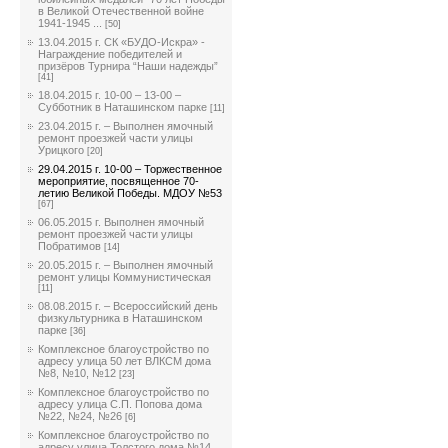
в Великой Отечественной войне
1941-1945 ...
[50]
13.04.2015 г. СК «БУДО-Искра» -
Награждение победителей и
призёров Турнира “Наши надежды”
[41]
18.04.2015 г. 10-00 – 13-00 –
Субботник в Наташинском парке
[11]
23.04.2015 г. – Выполнен ямочный
ремонт проезжей части улицы
Урицкого
[20]
29.04.2015 г. 10-00 – Торжественное
мероприятие, посвященное 70-
летию Великой Победы. МДОУ №53
[67]
06.05.2015 г. Выполнен ямочный
ремонт проезжей части улицы
Побратимов
[14]
20.05.2015 г. – Выполнен ямочный
ремонт улицы Коммунистическая
[11]
08.08.2015 г. – Всероссийский день
физкультурника в Наташинском
парке
[36]
Комплексное благоустройство по
адресу улица 50 лет ВЛКСМ дома
№8, №10, №12
[23]
Комплексное благоустройство по
адресу улица С.П. Попова дома
№22, №24, №26
[6]
Комплексное благоустройство по
адресу улица Толстого дома №14