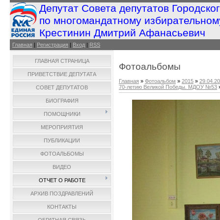
Депутат Совета депутатов Городско
по многомандатному избирательном
Крестинин Дмитрий Афанасьевич
Главная
|
Регистрация
|
Вход
|
RSS
ГЛАВНАЯ СТРАНИЦА
Фотоальбомы
ПРИВЕТСТВИЕ ДЕПУТАТА
Главная
»
Фотоальбом
»
2015
»
29.04.2
70-летию Великой Победы. МДОУ №53
СОВЕТ ДЕПУТАТОВ
БИОГРАФИЯ
ПОМОЩНИКИ
МЕРОПРИЯТИЯ
ПУБЛИКАЦИИ
ФОТОАЛЬБОМЫ
ВИДЕО
ОТЧЕТ О РАБОТЕ
АРХИВ ПОЗДРАВЛЕНИЙ
КОНТАКТЫ