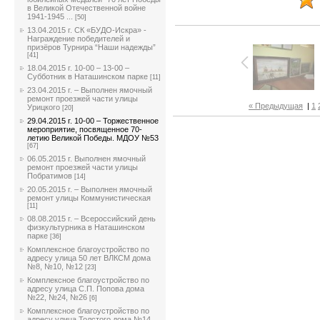
в Великой Отечественной войне
1941-1945 ...
[50]
13.04.2015 г. СК «БУДО-Искра» -
Награждение победителей и
призёров Турнира “Наши надежды”
[41]
18.04.2015 г. 10-00 – 13-00 –
Субботник в Наташинском парке
[11]
23.04.2015 г. – Выполнен ямочный
ремонт проезжей части улицы
« Предыдущая
|
1
Урицкого
[20]
29.04.2015 г. 10-00 – Торжественное
мероприятие, посвященное 70-
летию Великой Победы. МДОУ №53
[67]
06.05.2015 г. Выполнен ямочный
ремонт проезжей части улицы
Побратимов
[14]
20.05.2015 г. – Выполнен ямочный
ремонт улицы Коммунистическая
[11]
08.08.2015 г. – Всероссийский день
физкультурника в Наташинском
парке
[36]
Комплексное благоустройство по
адресу улица 50 лет ВЛКСМ дома
№8, №10, №12
[23]
Комплексное благоустройство по
адресу улица С.П. Попова дома
№22, №24, №26
[6]
Комплексное благоустройство по
адресу улица Толстого дома №14