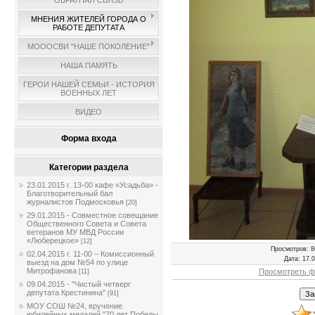
ОБРАТНАЯ СВЯЗЬ
МНЕНИЯ ЖИТЕЛЕЙ ГОРОДА О
РАБОТЕ ДЕПУТАТА
МОООСВИ "НАШЕ ПОКОЛЕНИЕ"
НАША ПАМЯТЬ
ГЕРОИ НАШЕЙ СЕМЬИ - ИСТОРИЯ
ВОЕННЫХ ЛЕТ
ВИДЕО
Форма входа
Категории раздела
23.01.2015 г. 13-00 кафе «Усадьба» -
Благотворительный бал
журналистов Подмосковья
[20]
29.01.2015 - Совместное совещание
Общественного Совета и Совета
ветеранов МУ МВД России
«Люберецкое»
[12]
Просмотров
: 8
02.04.2015 г. 11-00 – Комиссионный
Дата
: 17.
выезд на дом №54 по улице
Митрофанова
Просмотреть ф
[11]
09.04.2015 - "Чистый четверг
депутата Крестинина"
[91]
МОУ СОШ №24, вручение
юбилейных медалей "70 лет Победы