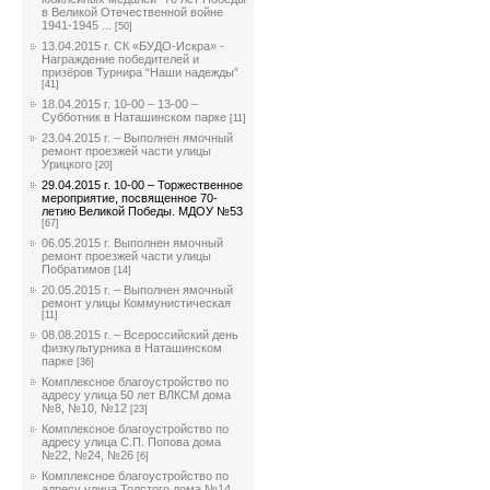
в Великой Отечественной войне
1941-1945 ...
[50]
13.04.2015 г. СК «БУДО-Искра» -
Награждение победителей и
призёров Турнира “Наши надежды”
[41]
18.04.2015 г. 10-00 – 13-00 –
Субботник в Наташинском парке
[11]
23.04.2015 г. – Выполнен ямочный
ремонт проезжей части улицы
Урицкого
[20]
29.04.2015 г. 10-00 – Торжественное
мероприятие, посвященное 70-
летию Великой Победы. МДОУ №53
[67]
06.05.2015 г. Выполнен ямочный
ремонт проезжей части улицы
Побратимов
[14]
20.05.2015 г. – Выполнен ямочный
ремонт улицы Коммунистическая
[11]
08.08.2015 г. – Всероссийский день
физкультурника в Наташинском
парке
[36]
Комплексное благоустройство по
адресу улица 50 лет ВЛКСМ дома
№8, №10, №12
[23]
Комплексное благоустройство по
адресу улица С.П. Попова дома
№22, №24, №26
[6]
Комплексное благоустройство по
адресу улица Толстого дома №14