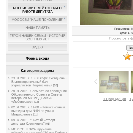
ОБРАТНАЯ СВЯЗЬ
МНЕНИЯ ЖИТЕЛЕЙ ГОРОДА О
РАБОТЕ ДЕПУТАТА
МОООСВИ "НАШЕ ПОКОЛЕНИЕ"
НАША ПАМЯТЬ
Просмотров
: 8
Дата
: 17.
ГЕРОИ НАШЕЙ СЕМЬИ - ИСТОРИЯ
Просмотреть ф
ВОЕННЫХ ЛЕТ
ВИДЕО
Форма входа
Категории раздела
23.01.2015 г. 13-00 кафе «Усадьба» -
Благотворительный бал
журналистов Подмосковья
[20]
29.01.2015 - Совместное совещание
Общественного Совета и Совета
ветеранов МУ МВД России
« Предыдущая
|
1
«Люберецкое»
[12]
02.04.2015 г. 11-00 – Комиссионный
выезд на дом №54 по улице
Митрофанова
[11]
09.04.2015 - "Чистый четверг
депутата Крестинина"
[91]
МОУ СОШ №24, вручение
юбилейных медалей "70 лет Победы