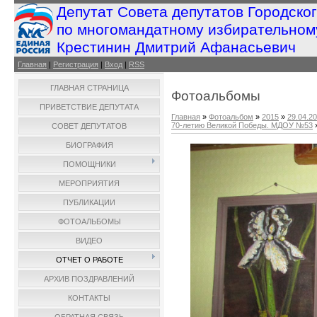
Депутат Совета депутатов Городско
по многомандатному избирательном
Крестинин Дмитрий Афанасьевич
Главная
|
Регистрация
|
Вход
|
RSS
ГЛАВНАЯ СТРАНИЦА
Фотоальбомы
ПРИВЕТСТВИЕ ДЕПУТАТА
Главная
»
Фотоальбом
»
2015
»
29.04.2
70-летию Великой Победы. МДОУ №53
СОВЕТ ДЕПУТАТОВ
БИОГРАФИЯ
ПОМОЩНИКИ
МЕРОПРИЯТИЯ
ПУБЛИКАЦИИ
ФОТОАЛЬБОМЫ
ВИДЕО
ОТЧЕТ О РАБОТЕ
АРХИВ ПОЗДРАВЛЕНИЙ
КОНТАКТЫ