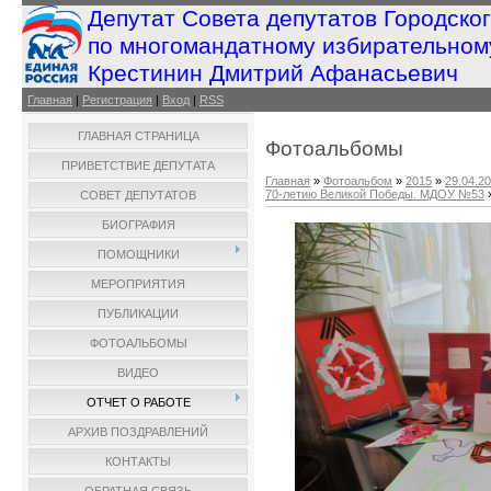
Депутат Совета депутатов Городско
по многомандатному избирательном
Крестинин Дмитрий Афанасьевич
Главная
|
Регистрация
|
Вход
|
RSS
ГЛАВНАЯ СТРАНИЦА
Фотоальбомы
ПРИВЕТСТВИЕ ДЕПУТАТА
Главная
»
Фотоальбом
»
2015
»
29.04.2
70-летию Великой Победы. МДОУ №53
СОВЕТ ДЕПУТАТОВ
БИОГРАФИЯ
ПОМОЩНИКИ
МЕРОПРИЯТИЯ
ПУБЛИКАЦИИ
ФОТОАЛЬБОМЫ
ВИДЕО
ОТЧЕТ О РАБОТЕ
АРХИВ ПОЗДРАВЛЕНИЙ
КОНТАКТЫ