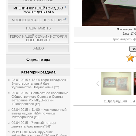
ОБРАТНАЯ СВЯЗЬ
МНЕНИЯ ЖИТЕЛЕЙ ГОРОДА О
РАБОТЕ ДЕПУТАТА
МОООСВИ "НАШЕ ПОКОЛЕНИЕ"
НАША ПАМЯТЬ
Просмотров
: 8
Дата
: 17.
ГЕРОИ НАШЕЙ СЕМЬИ - ИСТОРИЯ
Просмотреть ф
ВОЕННЫХ ЛЕТ
ВИДЕО
Форма входа
Категории раздела
23.01.2015 г. 13-00 кафе «Усадьба» -
Благотворительный бал
журналистов Подмосковья
[20]
29.01.2015 - Совместное совещание
Общественного Совета и Совета
ветеранов МУ МВД России
« Предыдущая
|
3
4
«Люберецкое»
[12]
02.04.2015 г. 11-00 – Комиссионный
выезд на дом №54 по улице
Митрофанова
[11]
09.04.2015 - "Чистый четверг
депутата Крестинина"
[91]
МОУ СОШ №24, вручение
юбилейных медалей "70 лет Победы