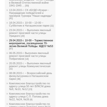
в Великой Отечественной войне
1941-1945 ...
[50]
13.04.2015 г. СК «БУДО-Искра» -
Награждение победителей и
призёров Турнира “Наши надежды”
[41]
18.04.2015 г. 10-00 – 13-00 –
Субботник в Наташинском парке
[11]
23.04.2015 г. – Выполнен ямочный
ремонт проезжей части улицы
Урицкого
[20]
29.04.2015 г. 10-00 – Торжественное
мероприятие, посвященное 70-
летию Великой Победы. МДОУ №53
[67]
06.05.2015 г. Выполнен ямочный
ремонт проезжей части улицы
Побратимов
[14]
20.05.2015 г. – Выполнен ямочный
ремонт улицы Коммунистическая
[11]
08.08.2015 г. – Всероссийский день
физкультурника в Наташинском
парке
[36]
Комплексное благоустройство по
адресу улица 50 лет ВЛКСМ дома
№8, №10, №12
[23]
Комплексное благоустройство по
адресу улица С.П. Попова дома
№22, №24, №26
[6]
Комплексное благоустройство по
адресу улица Толстого дома №14