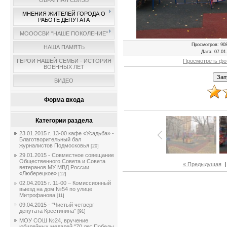
ОБРАТНАЯ СВЯЗЬ
МНЕНИЯ ЖИТЕЛЕЙ ГОРОДА О
РАБОТЕ ДЕПУТАТА
МОООСВИ "НАШЕ ПОКОЛЕНИЕ"
Просмотров
: 90
НАША ПАМЯТЬ
Дата
: 07.01
Просмотреть фо
ГЕРОИ НАШЕЙ СЕМЬИ - ИСТОРИЯ
ВОЕННЫХ ЛЕТ
ВИДЕО
Форма входа
Категории раздела
23.01.2015 г. 13-00 кафе «Усадьба» -
Благотворительный бал
журналистов Подмосковья
[20]
29.01.2015 - Совместное совещание
Общественного Совета и Совета
« Предыдущая
ветеранов МУ МВД России
«Люберецкое»
[12]
02.04.2015 г. 11-00 – Комиссионный
выезд на дом №54 по улице
Митрофанова
[11]
09.04.2015 - "Чистый четверг
депутата Крестинина"
[91]
МОУ СОШ №24, вручение
юбилейных медалей "70 лет Победы