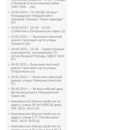
в Великой Отечественной войне
1941-1945 ...
[50]
13.04.2015 г. СК «БУДО-Искра» -
Награждение победителей и
призёров Турнира “Наши надежды”
[41]
18.04.2015 г. 10-00 – 13-00 –
Субботник в Наташинском парке
[11]
23.04.2015 г. – Выполнен ямочный
ремонт проезжей части улицы
Урицкого
[20]
29.04.2015 г. 10-00 – Торжественное
мероприятие, посвященное 70-
летию Великой Победы. МДОУ №53
[67]
06.05.2015 г. Выполнен ямочный
ремонт проезжей части улицы
Побратимов
[14]
20.05.2015 г. – Выполнен ямочный
ремонт улицы Коммунистическая
[11]
08.08.2015 г. – Всероссийский день
физкультурника в Наташинском
парке
[36]
Комплексное благоустройство по
адресу улица 50 лет ВЛКСМ дома
№8, №10, №12
[23]
Комплексное благоустройство по
адресу улица С.П. Попова дома
№22, №24, №26
[6]
Комплексное благоустройство по
адресу улица Толстого дома №14