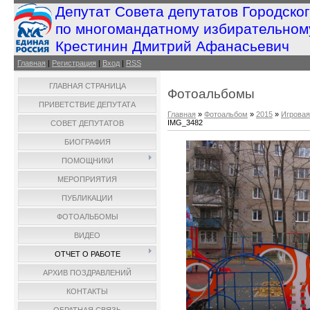
Депутат Совета депутатов Городско
по многомандатному избирательном
Крестинин Дмитрий Афанасьевич
Главная
|
Регистрация
|
Вход
|
RSS
ГЛАВНАЯ СТРАНИЦА
Фотоальбомы
ПРИВЕТСТВИЕ ДЕПУТАТА
Главная
»
Фотоальбом
»
2015
»
Игровая
IMG_3482
СОВЕТ ДЕПУТАТОВ
БИОГРАФИЯ
ПОМОЩНИКИ
МЕРОПРИЯТИЯ
ПУБЛИКАЦИИ
ФОТОАЛЬБОМЫ
ВИДЕО
ОТЧЕТ О РАБОТЕ
АРХИВ ПОЗДРАВЛЕНИЙ
КОНТАКТЫ