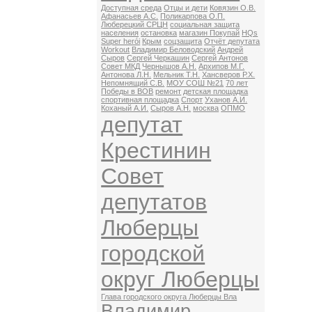
Доступная среда
Отцы и дети
Ковязин О.В.
Афанасьев А.С.
Поликарпова О.П.
Люберецкий СРЦН
социальная защита
населения
остановка
магазин Покупай
HQs
Super herói
Крым
соцзащита
Отчёт депутата
Workout
Владимир Беловодский
Андрей
Сыров
Сергей Черкашин
Сергей Антонов
Совет МКД
Чернышов А.Н.
Архипов М.Г.
Антонова Л.Н.
Мельник Т.Н.
Хансверов Р.Х.
Непомнящий С.В.
МОУ СОШ №21
70 лет
Победы в ВОВ
ремонт
детская площадка
спортивная площадка
Спорт
Уханов А.И.
Коханый А.И.
Сыров А.Н.
москва
ОПМО
депутат
Крестинин
Совет
депутатов
Люберцы
городской
округ Люберцы
Глава городского округа Люберцы Вла
Владимир