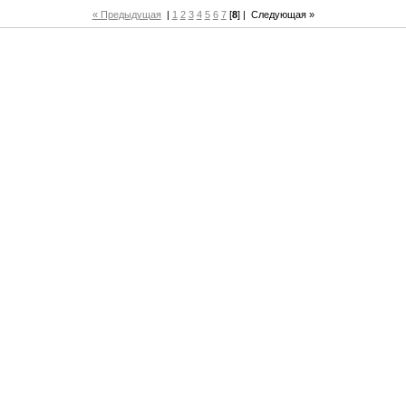
« Предыдущая
|
1
2
3
4
5
6
7
[
8
] |
Следующая »