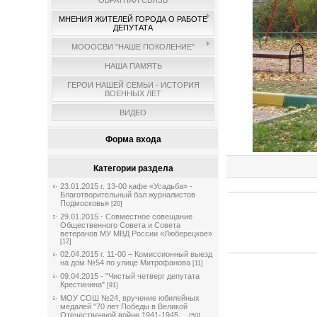
ОБРАТНАЯ СВЯЗЬ
МНЕНИЯ ЖИТЕЛЕЙ ГОРОДА О РАБОТЕ
ДЕПУТАТА
МОООСВИ "НАШЕ ПОКОЛЕНИЕ"
НАША ПАМЯТЬ
ГЕРОИ НАШЕЙ СЕМЬИ - ИСТОРИЯ
ВОЕННЫХ ЛЕТ
ВИДЕО
Форма входа
Категории раздела
23.01.2015 г. 13-00 кафе «Усадьба» -
Благотворительный бал журналистов
Подмосковья
[20]
29.01.2015 - Совместное совещание
Общественного Совета и Совета
ветеранов МУ МВД России «Люберецкое»
[12]
02.04.2015 г. 11-00 – Комиссионный выезд
на дом №54 по улице Митрофанова
[11]
09.04.2015 - "Чистый четверг депутата
Крестинина"
[91]
МОУ СОШ №24, вручение юбилейных
медалей "70 лет Победы в Великой
Отечественной войне 1941-1945 ...
[50]