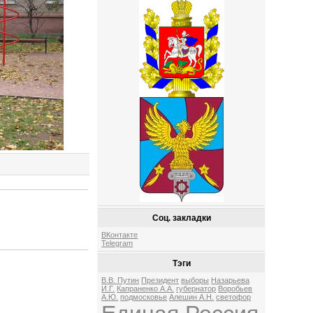
Соц. закладки
ВКонтакте
Telegram
Тэги
В.В. Путин
Президент
выборы
Назарьева
И.Г.
Капраненко А.А.
губернатор
Воробьев
А.Ю.
подмосковье
Алешин А.Н.
светофор