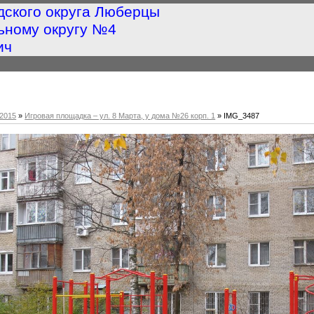
дского округа Люберцы
ьному округу №4
ич
2015
»
Игровая площадка – ул. 8 Марта, у дома №26 корп. 1
» IMG_3487