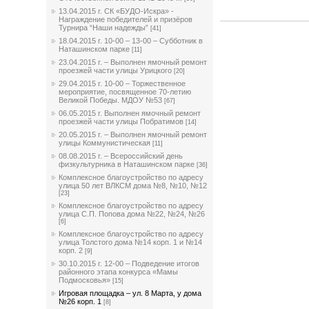
13.04.2015 г. СК «БУДО-Искра» -
Награждение победителей и призёров
Турнира “Наши надежды”
[41]
18.04.2015 г. 10-00 – 13-00 – Субботник в
Наташинском парке
[11]
23.04.2015 г. – Выполнен ямочный ремонт
проезжей части улицы Урицкого
[20]
29.04.2015 г. 10-00 – Торжественное
мероприятие, посвященное 70-летию
Великой Победы. МДОУ №53
[67]
06.05.2015 г. Выполнен ямочный ремонт
проезжей части улицы Побратимов
[14]
20.05.2015 г. – Выполнен ямочный ремонт
улицы Коммунистическая
[11]
08.08.2015 г. – Всероссийский день
физкультурника в Наташинском парке
[36]
Комплексное благоустройство по адресу
улица 50 лет ВЛКСМ дома №8, №10, №12
[23]
Комплексное благоустройство по адресу
улица С.П. Попова дома №22, №24, №26
[6]
Комплексное благоустройство по адресу
улица Толстого дома №14 корп. 1 и №14
корп. 2
[9]
30.10.2015 г. 12-00 – Подведение итогов
районного этапа конкурса «Мамы
Подмосковья»
[15]
Игровая площадка – ул. 8 Марта, у дома
№26 корп. 1
[8]