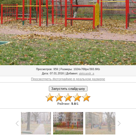
Просмотров
: 959 |
Размеры
: 1024x768px/393.6Kb
Дата
: 07.01.2016 |
Добавил
:
aleksandr_a
Просмотреть фотографию в реальном размере
Рейтинг
:
5.0
/
1