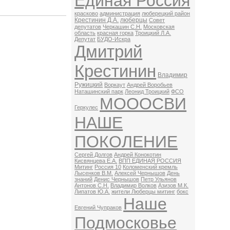
Единая Россия
красково
администрация
люберецкий район
Крестинин Д.А.
люберцы
Совет
депутатов
Черкашин С.Н.
Московская
область
красная горка
Троицкий Л.А.
Депутат
БУДО-Искра
Дмитрий
Крестинин
Владимир
Ружицкий
Воркаут
Андрей Воробьев
Наташинский парк
Леонид Троицкий
ФСО
МОООСВИ
Геркулес
НАШЕ
ПОКОЛЕНИЕ
Сергей Долгов
Андрей Конокотин
Кисвянцева Е.А.
ВПП ЕДИНАЯ РОССИЯ
Митинг
Россия 10
Коломенский кремль
Лысенков В.М.
Алексей Чернышов
День
знаний
Денис Чернышов
Петр Ульянов
Антонов С.Н.
Владимир Волков
Азизов М.К.
Липатов Ю.А.
жители Люберцы митинг
бокс
Наше
Евгений Чупраков
Подмосковье