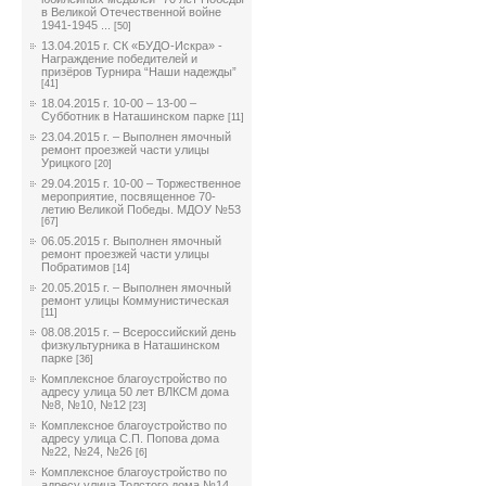
в Великой Отечественной войне
1941-1945 ...
[50]
13.04.2015 г. СК «БУДО-Искра» -
Награждение победителей и
призёров Турнира “Наши надежды”
[41]
18.04.2015 г. 10-00 – 13-00 –
Субботник в Наташинском парке
[11]
23.04.2015 г. – Выполнен ямочный
ремонт проезжей части улицы
Урицкого
[20]
29.04.2015 г. 10-00 – Торжественное
мероприятие, посвященное 70-
летию Великой Победы. МДОУ №53
[67]
06.05.2015 г. Выполнен ямочный
ремонт проезжей части улицы
Побратимов
[14]
20.05.2015 г. – Выполнен ямочный
ремонт улицы Коммунистическая
[11]
08.08.2015 г. – Всероссийский день
физкультурника в Наташинском
парке
[36]
Комплексное благоустройство по
адресу улица 50 лет ВЛКСМ дома
№8, №10, №12
[23]
Комплексное благоустройство по
адресу улица С.П. Попова дома
№22, №24, №26
[6]
Комплексное благоустройство по
адресу улица Толстого дома №14