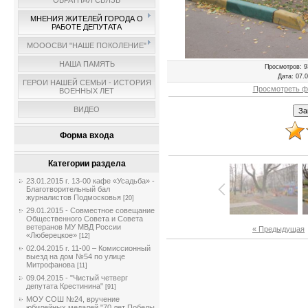
ОБРАТНАЯ СВЯЗЬ
МНЕНИЯ ЖИТЕЛЕЙ ГОРОДА О
РАБОТЕ ДЕПУТАТА
МОООСВИ "НАШЕ ПОКОЛЕНИЕ"
НАША ПАМЯТЬ
Просмотров
: 9
Дата
: 07.
ГЕРОИ НАШЕЙ СЕМЬИ - ИСТОРИЯ
Просмотреть ф
ВОЕННЫХ ЛЕТ
ВИДЕО
Форма входа
Категории раздела
23.01.2015 г. 13-00 кафе «Усадьба» -
Благотворительный бал
журналистов Подмосковья
[20]
29.01.2015 - Совместное совещание
Общественного Совета и Совета
ветеранов МУ МВД России
« Предыдущая
«Люберецкое»
[12]
02.04.2015 г. 11-00 – Комиссионный
выезд на дом №54 по улице
Митрофанова
[11]
09.04.2015 - "Чистый четверг
депутата Крестинина"
[91]
МОУ СОШ №24, вручение
юбилейных медалей "70 лет Победы