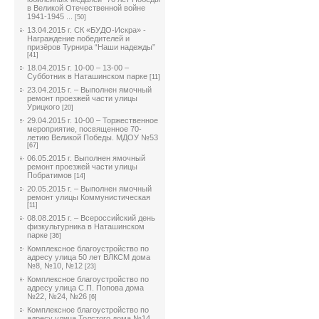
в Великой Отечественной войне
1941-1945 ...
[50]
13.04.2015 г. СК «БУДО-Искра» -
Награждение победителей и
призёров Турнира “Наши надежды”
[41]
18.04.2015 г. 10-00 – 13-00 –
Субботник в Наташинском парке
[11]
23.04.2015 г. – Выполнен ямочный
ремонт проезжей части улицы
Урицкого
[20]
29.04.2015 г. 10-00 – Торжественное
мероприятие, посвященное 70-
летию Великой Победы. МДОУ №53
[67]
06.05.2015 г. Выполнен ямочный
ремонт проезжей части улицы
Побратимов
[14]
20.05.2015 г. – Выполнен ямочный
ремонт улицы Коммунистическая
[11]
08.08.2015 г. – Всероссийский день
физкультурника в Наташинском
парке
[36]
Комплексное благоустройство по
адресу улица 50 лет ВЛКСМ дома
№8, №10, №12
[23]
Комплексное благоустройство по
адресу улица С.П. Попова дома
№22, №24, №26
[6]
Комплексное благоустройство по
адресу улица Толстого дома №14