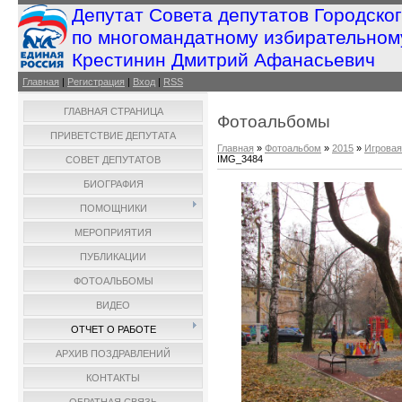
Депутат Совета депутатов Городско
по многомандатному избирательном
Крестинин Дмитрий Афанасьевич
Главная
|
Регистрация
|
Вход
|
RSS
ГЛАВНАЯ СТРАНИЦА
Фотоальбомы
ПРИВЕТСТВИЕ ДЕПУТАТА
Главная
»
Фотоальбом
»
2015
»
Игровая
IMG_3484
СОВЕТ ДЕПУТАТОВ
БИОГРАФИЯ
ПОМОЩНИКИ
МЕРОПРИЯТИЯ
ПУБЛИКАЦИИ
ФОТОАЛЬБОМЫ
ВИДЕО
ОТЧЕТ О РАБОТЕ
АРХИВ ПОЗДРАВЛЕНИЙ
КОНТАКТЫ