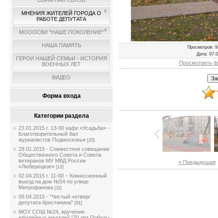
ОБРАТНАЯ СВЯЗЬ
МНЕНИЯ ЖИТЕЛЕЙ ГОРОДА О
РАБОТЕ ДЕПУТАТА
МОООСВИ "НАШЕ ПОКОЛЕНИЕ"
НАША ПАМЯТЬ
Просмотров
: 9
Дата
: 07.
ГЕРОИ НАШЕЙ СЕМЬИ - ИСТОРИЯ
Просмотреть ф
ВОЕННЫХ ЛЕТ
ВИДЕО
Форма входа
Категории раздела
23.01.2015 г. 13-00 кафе «Усадьба» -
Благотворительный бал
журналистов Подмосковья
[20]
29.01.2015 - Совместное совещание
Общественного Совета и Совета
ветеранов МУ МВД России
« Предыдущая
«Люберецкое»
[12]
02.04.2015 г. 11-00 – Комиссионный
выезд на дом №54 по улице
Митрофанова
[11]
09.04.2015 - "Чистый четверг
депутата Крестинина"
[91]
МОУ СОШ №24, вручение
юбилейных медалей "70 лет Победы