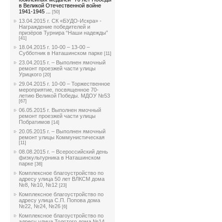
в Великой Отечественной войне
1941-1945 ...
[50]
13.04.2015 г. СК «БУДО-Искра» -
Награждение победителей и
призёров Турнира “Наши надежды”
[41]
18.04.2015 г. 10-00 – 13-00 –
Субботник в Наташинском парке
[11]
23.04.2015 г. – Выполнен ямочный
ремонт проезжей части улицы
Урицкого
[20]
29.04.2015 г. 10-00 – Торжественное
мероприятие, посвященное 70-
летию Великой Победы. МДОУ №53
[67]
06.05.2015 г. Выполнен ямочный
ремонт проезжей части улицы
Побратимов
[14]
20.05.2015 г. – Выполнен ямочный
ремонт улицы Коммунистическая
[11]
08.08.2015 г. – Всероссийский день
физкультурника в Наташинском
парке
[36]
Комплексное благоустройство по
адресу улица 50 лет ВЛКСМ дома
№8, №10, №12
[23]
Комплексное благоустройство по
адресу улица С.П. Попова дома
№22, №24, №26
[6]
Комплексное благоустройство по
адресу улица Толстого дома №14