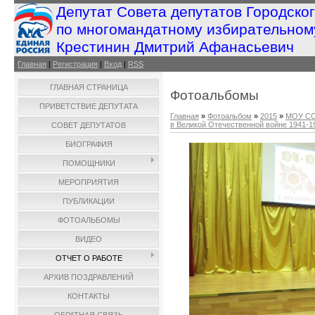
Депутат Совета депутатов Городско
по многомандатному избирательном
Крестинин Дмитрий Афанасьевич
Главная
|
Регистрация
|
Вход
|
RSS
ГЛАВНАЯ СТРАНИЦА
Фотоальбомы
ПРИВЕТСТВИЕ ДЕПУТАТА
Главная
»
Фотоальбом
»
2015
»
МОУ СО
в Великой Отечественной войне 1941-194
СОВЕТ ДЕПУТАТОВ
БИОГРАФИЯ
ПОМОЩНИКИ
МЕРОПРИЯТИЯ
ПУБЛИКАЦИИ
ФОТОАЛЬБОМЫ
ВИДЕО
ОТЧЕТ О РАБОТЕ
АРХИВ ПОЗДРАВЛЕНИЙ
КОНТАКТЫ