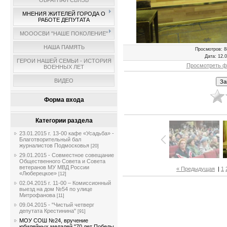
ОБРАТНАЯ СВЯЗЬ
МНЕНИЯ ЖИТЕЛЕЙ ГОРОДА О
РАБОТЕ ДЕПУТАТА
МОООСВИ "НАШЕ ПОКОЛЕНИЕ"
НАША ПАМЯТЬ
Просмотров
: 8
Дата
: 12.
ГЕРОИ НАШЕЙ СЕМЬИ - ИСТОРИЯ
Просмотреть ф
ВОЕННЫХ ЛЕТ
ВИДЕО
Форма входа
Категории раздела
23.01.2015 г. 13-00 кафе «Усадьба» -
Благотворительный бал
журналистов Подмосковья
[20]
29.01.2015 - Совместное совещание
Общественного Совета и Совета
ветеранов МУ МВД России
« Предыдущая
|
1
«Люберецкое»
[12]
02.04.2015 г. 11-00 – Комиссионный
выезд на дом №54 по улице
Митрофанова
[11]
09.04.2015 - "Чистый четверг
депутата Крестинина"
[91]
МОУ СОШ №24, вручение
юбилейных медалей "70 лет Победы