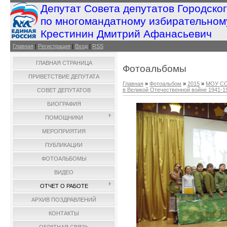
Депутат Совета депутатов Городско
по многомандатному избирательном
Крестинин Дмитрий Афанасьевич
Главная
|
Регистрация
|
Вход
|
RSS
ГЛАВНАЯ СТРАНИЦА
Фотоальбомы
ПРИВЕТСТВИЕ ДЕПУТАТА
Главная
»
Фотоальбом
»
2015
»
МОУ СО
в Великой Отечественной войне 1941-194
СОВЕТ ДЕПУТАТОВ
БИОГРАФИЯ
ПОМОЩНИКИ
МЕРОПРИЯТИЯ
ПУБЛИКАЦИИ
ФОТОАЛЬБОМЫ
ВИДЕО
ОТЧЕТ О РАБОТЕ
АРХИВ ПОЗДРАВЛЕНИЙ
КОНТАКТЫ