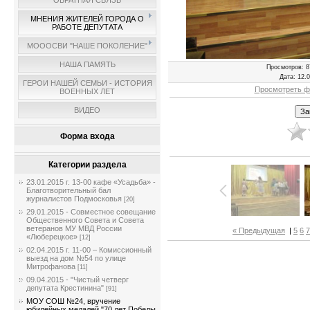
ОБРАТНАЯ СВЯЗЬ
МНЕНИЯ ЖИТЕЛЕЙ ГОРОДА О
РАБОТЕ ДЕПУТАТА
МОООСВИ "НАШЕ ПОКОЛЕНИЕ"
НАША ПАМЯТЬ
Просмотров
: 8
Дата
: 12.
ГЕРОИ НАШЕЙ СЕМЬИ - ИСТОРИЯ
Просмотреть ф
ВОЕННЫХ ЛЕТ
ВИДЕО
Форма входа
Категории раздела
23.01.2015 г. 13-00 кафе «Усадьба» -
Благотворительный бал
журналистов Подмосковья
[20]
29.01.2015 - Совместное совещание
Общественного Совета и Совета
ветеранов МУ МВД России
« Предыдущая
|
5
6
7
«Люберецкое»
[12]
02.04.2015 г. 11-00 – Комиссионный
выезд на дом №54 по улице
Митрофанова
[11]
09.04.2015 - "Чистый четверг
депутата Крестинина"
[91]
МОУ СОШ №24, вручение
юбилейных медалей "70 лет Победы