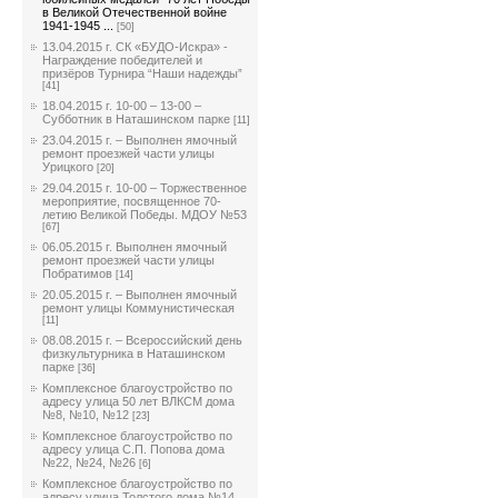
в Великой Отечественной войне
1941-1945 ...
[50]
13.04.2015 г. СК «БУДО-Искра» -
Награждение победителей и
призёров Турнира “Наши надежды”
[41]
18.04.2015 г. 10-00 – 13-00 –
Субботник в Наташинском парке
[11]
23.04.2015 г. – Выполнен ямочный
ремонт проезжей части улицы
Урицкого
[20]
29.04.2015 г. 10-00 – Торжественное
мероприятие, посвященное 70-
летию Великой Победы. МДОУ №53
[67]
06.05.2015 г. Выполнен ямочный
ремонт проезжей части улицы
Побратимов
[14]
20.05.2015 г. – Выполнен ямочный
ремонт улицы Коммунистическая
[11]
08.08.2015 г. – Всероссийский день
физкультурника в Наташинском
парке
[36]
Комплексное благоустройство по
адресу улица 50 лет ВЛКСМ дома
№8, №10, №12
[23]
Комплексное благоустройство по
адресу улица С.П. Попова дома
№22, №24, №26
[6]
Комплексное благоустройство по
адресу улица Толстого дома №14