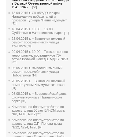
в Великой Отечественной войне
1941-1945 ...
[50]
13.04.2015 г. СК «БУДО-Искра» -
Награждение победителей и
призёров Турнира “Наши надежды”
[41]
18.04.2015 г. 10-00 – 13-00 –
Субботник в Наташинском парке
[11]
23.04.2015 г. – Выполнен ямочный
ремонт проезжей части улицы
Урицкого
[20]
29.04.2015 г. 10-00 – Торжественное
мероприятие, посвященное 70-
летию Великой Победы. МДОУ №53
[67]
06.05.2015 г. Выполнен ямочный
ремонт проезжей части улицы
Побратимов
[14]
20.05.2015 г. – Выполнен ямочный
ремонт улицы Коммунистическая
[11]
08.08.2015 г. – Всероссийский день
физкультурника в Наташинском
парке
[36]
Комплексное благоустройство по
адресу улица 50 лет ВЛКСМ дома
№8, №10, №12
[23]
Комплексное благоустройство по
адресу улица С.П. Попова дома
№22, №24, №26
[6]
Комплексное благоустройство по
адресу улица Толстого дома №14