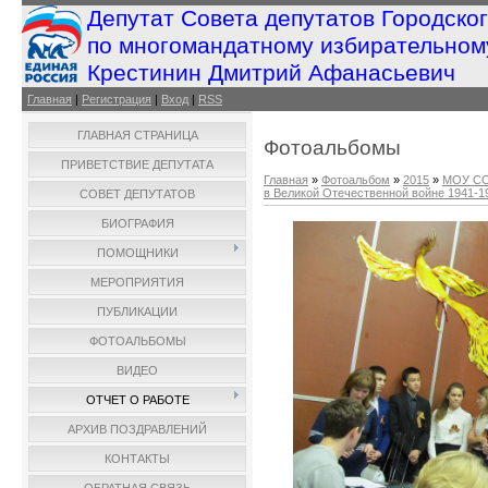
Депутат Совета депутатов Городско
по многомандатному избирательном
Крестинин Дмитрий Афанасьевич
Главная
|
Регистрация
|
Вход
|
RSS
ГЛАВНАЯ СТРАНИЦА
Фотоальбомы
ПРИВЕТСТВИЕ ДЕПУТАТА
Главная
»
Фотоальбом
»
2015
»
МОУ СО
в Великой Отечественной войне 1941-194
СОВЕТ ДЕПУТАТОВ
БИОГРАФИЯ
ПОМОЩНИКИ
МЕРОПРИЯТИЯ
ПУБЛИКАЦИИ
ФОТОАЛЬБОМЫ
ВИДЕО
ОТЧЕТ О РАБОТЕ
АРХИВ ПОЗДРАВЛЕНИЙ
КОНТАКТЫ