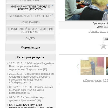
ОБРАТНАЯ СВЯЗЬ
МНЕНИЯ ЖИТЕЛЕЙ ГОРОДА О
РАБОТЕ ДЕПУТАТА
МОООСВИ "НАШЕ ПОКОЛЕНИЕ"
НАША ПАМЯТЬ
Просмотров
: 9
Дата
: 12.
ГЕРОИ НАШЕЙ СЕМЬИ - ИСТОРИЯ
Просмотреть ф
ВОЕННЫХ ЛЕТ
ВИДЕО
Форма входа
Категории раздела
23.01.2015 г. 13-00 кафе «Усадьба» -
Благотворительный бал
журналистов Подмосковья
[20]
29.01.2015 - Совместное совещание
Общественного Совета и Совета
ветеранов МУ МВД России
« Предыдущая
|
2
3
«Люберецкое»
[12]
02.04.2015 г. 11-00 – Комиссионный
выезд на дом №54 по улице
Митрофанова
[11]
09.04.2015 - "Чистый четверг
депутата Крестинина"
[91]
МОУ СОШ №24, вручение
юбилейных медалей "70 лет Победы