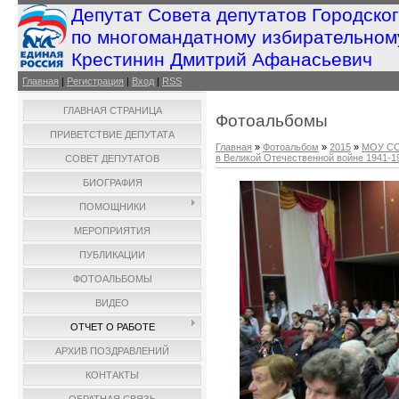
Депутат Совета депутатов Городско
по многомандатному избирательном
Крестинин Дмитрий Афанасьевич
Главная
|
Регистрация
|
Вход
|
RSS
ГЛАВНАЯ СТРАНИЦА
Фотоальбомы
ПРИВЕТСТВИЕ ДЕПУТАТА
Главная
»
Фотоальбом
»
2015
»
МОУ СО
в Великой Отечественной войне 1941-194
СОВЕТ ДЕПУТАТОВ
БИОГРАФИЯ
ПОМОЩНИКИ
МЕРОПРИЯТИЯ
ПУБЛИКАЦИИ
ФОТОАЛЬБОМЫ
ВИДЕО
ОТЧЕТ О РАБОТЕ
АРХИВ ПОЗДРАВЛЕНИЙ
КОНТАКТЫ