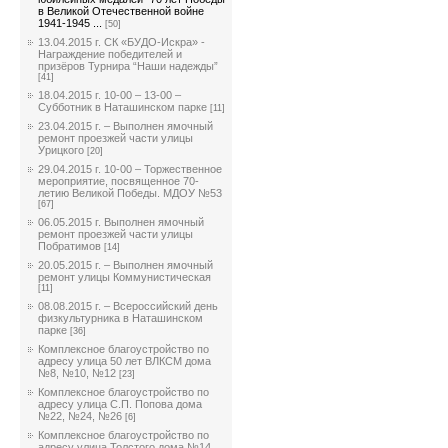
в Великой Отечественной войне
1941-1945 ...
[50]
13.04.2015 г. СК «БУДО-Искра» -
Награждение победителей и
призёров Турнира “Наши надежды”
[41]
18.04.2015 г. 10-00 – 13-00 –
Субботник в Наташинском парке
[11]
23.04.2015 г. – Выполнен ямочный
ремонт проезжей части улицы
Урицкого
[20]
29.04.2015 г. 10-00 – Торжественное
мероприятие, посвященное 70-
летию Великой Победы. МДОУ №53
[67]
06.05.2015 г. Выполнен ямочный
ремонт проезжей части улицы
Побратимов
[14]
20.05.2015 г. – Выполнен ямочный
ремонт улицы Коммунистическая
[11]
08.08.2015 г. – Всероссийский день
физкультурника в Наташинском
парке
[36]
Комплексное благоустройство по
адресу улица 50 лет ВЛКСМ дома
№8, №10, №12
[23]
Комплексное благоустройство по
адресу улица С.П. Попова дома
№22, №24, №26
[6]
Комплексное благоустройство по
адресу улица Толстого дома №14