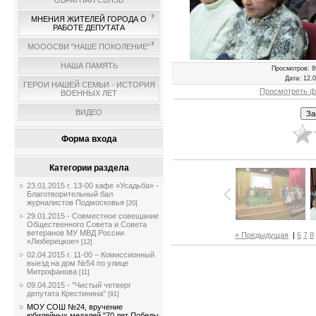
ОБРАТНАЯ СВЯЗЬ
МНЕНИЯ ЖИТЕЛЕЙ ГОРОДА О
РАБОТЕ ДЕПУТАТА
МОООСВИ "НАШЕ ПОКОЛЕНИЕ"
НАША ПАМЯТЬ
Просмотров
: 8
Дата
: 12.
ГЕРОИ НАШЕЙ СЕМЬИ - ИСТОРИЯ
Просмотреть ф
ВОЕННЫХ ЛЕТ
ВИДЕО
Форма входа
Категории раздела
23.01.2015 г. 13-00 кафе «Усадьба» -
Благотворительный бал
журналистов Подмосковья
[20]
29.01.2015 - Совместное совещание
Общественного Совета и Совета
ветеранов МУ МВД России
« Предыдущая
|
6
7
8
«Люберецкое»
[12]
02.04.2015 г. 11-00 – Комиссионный
выезд на дом №54 по улице
Митрофанова
[11]
09.04.2015 - "Чистый четверг
депутата Крестинина"
[91]
МОУ СОШ №24, вручение
юбилейных медалей "70 лет Победы